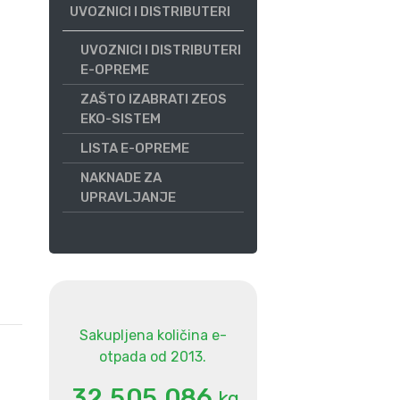
UVOZNICI I DISTRIBUTERI
UVOZNICI I DISTRIBUTERI
E-OPREME
ZAŠTO IZABRATI ZEOS
EKO-SISTEM
LISTA E-OPREME
NAKNADE ZA
UPRAVLJANJE
Sakupljena količina e-
otpada od 2013.
.
.
3
2
5
0
5
0
8
6
kg