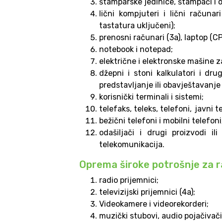
štamparske jedinice, štampači i 
lični kompjuteri i lični računa
tastatura uključeni);
prenosni računari (3a), laptop (CP
notebook i notepad;
električne i elektronske mašine z
džepni i stoni kalkulatori i dru
predstavljanje ili obavještavanj
korisnički terminali i sistemi;
telefaks, teleks, telefoni, javni 
bežični telefoni i mobilni telefoni
odašiljači i drugi proizvodi i
telekomunikacija.
Oprema široke potrošnje za 
radio prijemnici;
televizijski prijemnici (4a);
Videokamere i videorekorderi;
muzički stubovi, audio pojačivači