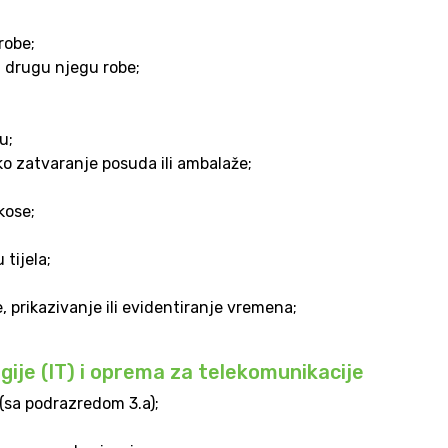
robe;
 i drugu njegu robe;
u;
ko zatvaranje posuda ili ambalaže;
kose;
 tijela;
, prikazivanje ili evidentiranje vremena;
ije (IT) i oprema za telekomunikacije
(sa podrazredom 3.a);