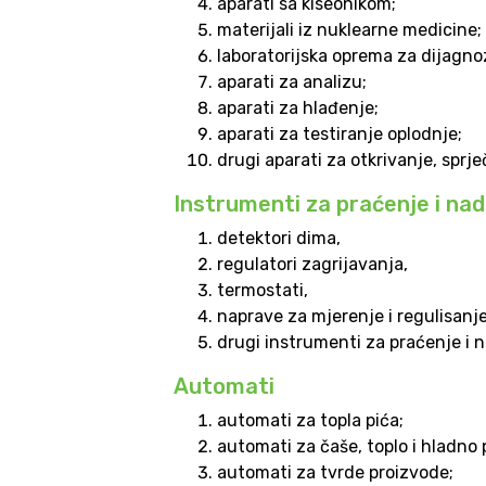
aparati sa kiseonikom;
materijali iz nuklearne medicine;
laboratorijska oprema za dijagnoz
aparati za analizu;
aparati za hlađenje;
aparati za testiranje oplodnje;
drugi aparati za otkrivanje, sprje
Instrumenti za praćenje i na
detektori dima,
regulatori zagrijavanja,
termostati,
naprave za mjerenje i regulisanje
drugi instrumenti za praćenje i na
Automati
automati za topla pića;
automati za čaše, toplo i hladno 
automati za tvrde proizvode;