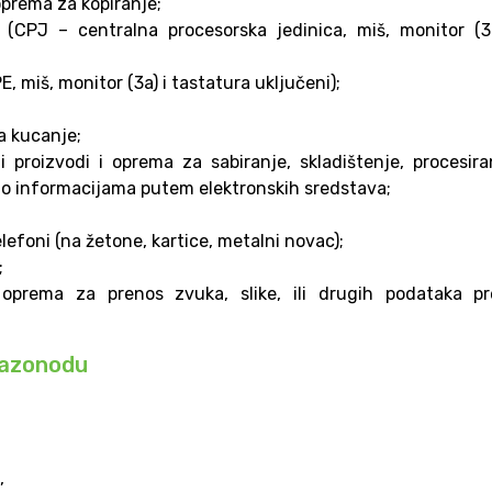
oprema za kopiranje;
ri (CPJ – centralna procesorska jedinica, miš, monitor (3
E, miš, monitor (3a) i tastatura uključeni);
a kucanje;
gi proizvodi i oprema za sabiranje, skladištenje, procesira
e o informacijama putem elektronskih sredstava;
telefoni (na žetone, kartice, metalni novac);
;
li oprema za prenos zvuka, slike, ili drugih podataka p
razonodu
,