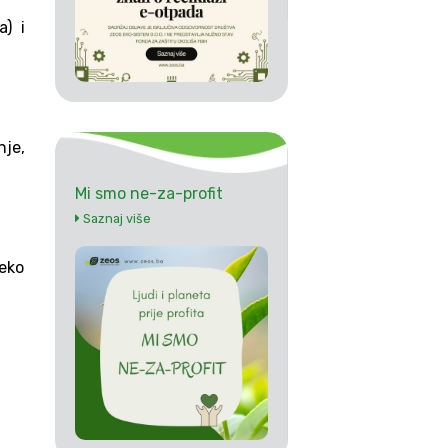
a) i
nje,
Mi smo ne-za-profit
Saznaj više
reko