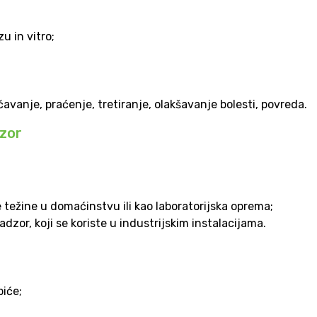
u in vitro;
čavanje, praćenje, tretiranje, olakšavanje bolesti, povreda.
dzor
 težine u domaćinstvu ili kao laboratorijska oprema;
dzor, koji se koriste u industrijskim instalacijama.
piće;