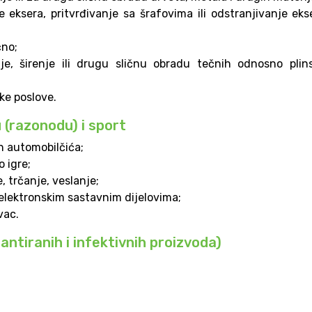
 eksera, pritvrđivanje sa šrafovima ili odstranjivanje eks
čno;
je, širenje ili drugu sličnu obradu tečnih odnosno plin
ske poslove.
 (razonodu) i sport
ih automobilčića;
o igre;
, trčanje, veslanje;
 elektronskim sastavnim dijelovima;
vac.
antiranih i infektivnih proizvoda)