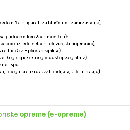
zredom 1.a - aparati za hlađenje i zamrzavanje);
(sa podrazredom 3.a - monitori);
 podrazredom 4.a - televizijski prijemnici);
redom 5.a - plinske sijalice);
m velikog nepokretnog industrijskog alata);
me i sport;
oji mogu prouzrokovati radijaciju ili infekciju);
;
tronske opreme (e-opreme)