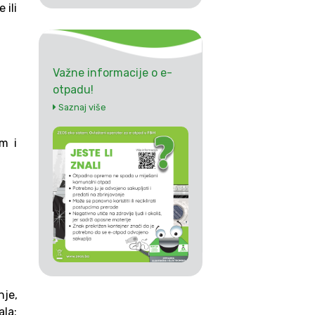
 ili
Važne informacije o e-
otpadu!
Saznaj više
om i
nje,
ala;