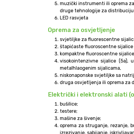
muzički instrumenti ili oprema za 
druge tehnologije za distribuciju
LED rasvjeta
Oprema za osvjetljenje
svjetiljke za fluorescentne sijalic
štapićaste fluoroscentne sijalice 
kompaktne fluoroscentne sijalice 
visokointenzivne sijalice (5a), 
metalhlaogenim sijalicama,
niskonaponske svjetiljke sa nat
druga osvjetljenja ili oprema za di
Električki i elektronski alati 
bušilice;
testere;
mašine za šivenje;
oprema za struganje, rezanje, buš
izrezivanje, sabijanje, iskrivljav