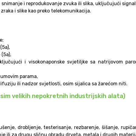
snimanje i reprodukovanje zvuka ili slika, uključujući signale
 zraka i slike kao preko telekomunikacija.
e;
(5a),
(5a),
uključujući i visokonaponske svjetiljke sa natrijovom par
rijumovim parama,
fuziju ili nadzor svjetlosti, osim sijalica sa žarećom niti.
(osim velikih nepokretnih industrijskih alata)
enje, drobljenje, testerisanje, rezbarenje, šišanje, rupiča
anje ili za drugu sličnu obradu drveta, metala i drugih materij