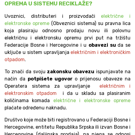
OPREMA U SISTEMU RECIKLAŽE?
Uvoznici, distributeri i proizvođači
električne i
elektronske opreme
(Obveznici sistema) su pravna lica
koja plasiraju odnosno prodaju novu ili polovnu
električnu i elektronsku opremu prvi put na tržištu
Federacije Bosne i Hercegovine i u
obavezi su
da se
uključe u sistem upravljanja
električnim i elektroničkim
otpadom
.
To znači da svoju
zakonsku obavezu
ispunjavate na
način da
potpišete ugovor
o prijenosu obaveze na
Operatera sistema za upravljanje
električnim i
elektronskim otpadom
i da u skladu sa plasiranim
količinama komada
električne i elektronske opreme
plaćate određenu naknadu.
Društvo koje može biti registrovano u Federaciji Bosne i
Hercegovine, entitetu Republika Srpska ili izvan Bosne i
Hercegovine (daljinska prodaja), na njega se odnosi