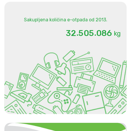
Sakupljena količina e-otpada od 2013.
.
.
3
2
5
0
5
0
8
6
kg