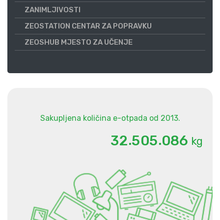
ZANIMLJIVOSTI
ZEOSTATION CENTAR ZA POPRAVKU
ZEOSHUB MJESTO ZA UČENJE
Sakupljena količina e-otpada od 2013.
.
.
3
2
5
0
5
0
8
6
kg