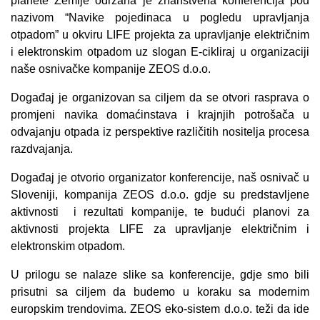
planete Zemlje održana je znanstvena konferencija pod
nazivom “Navike pojedinaca u pogledu upravljanja
otpadom” u okviru LIFE projekta za upravljanje električnim
i elektronskim otpadom uz slogan E-cikliraj u organizaciji
naše osnivačke kompanije ZEOS d.o.o.
Događaj je organizovan sa ciljem da se otvori rasprava o
promjeni navika domaćinstava i krajnjih potrošača u
odvajanju otpada iz perspektive različitih nositelja procesa
razdvajanja.
Događaj je otvorio organizator konferencije, naš osnivač u
Sloveniji, kompanija ZEOS d.o.o. gdje su predstavljene
aktivnosti i rezultati kompanije, te budući planovi za
aktivnosti projekta LIFE za upravljanje električnim i
elektronskim otpadom.
U prilogu se nalaze slike sa konferencije, gdje smo bili
prisutni sa ciljem da budemo u koraku sa modernim
europskim trendovima. ZEOS eko-sistem d.o.o. teži da ide