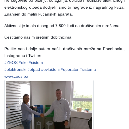
Hercegovine po pitanju, odlaganja, obrade i reciklaže električnog i
elektronskog otpada dodijelili smo tri nagrade iz nagradnog kviza:
Znanjem do malih kućanskih aparata.
Aktivnost je imala doseg od 7.800 ljudi na društvenim mrežama.
Čestitamo našim sretnim dobitnicima!
Pratite nas i dalje putem naših društvenih mreža na Facebooku,
Instagramu i Twitteru.
#
ZEOS
#
eko
#
sistem
#
elektronski
#
otpad
#
ovlašteni
#
operater
#sistema
www.zeos.ba