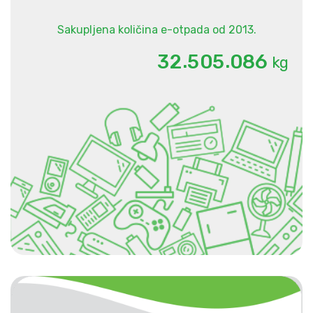
Sakupljena količina e-otpada od 2013.
.
.
3
2
5
0
5
0
8
6
kg