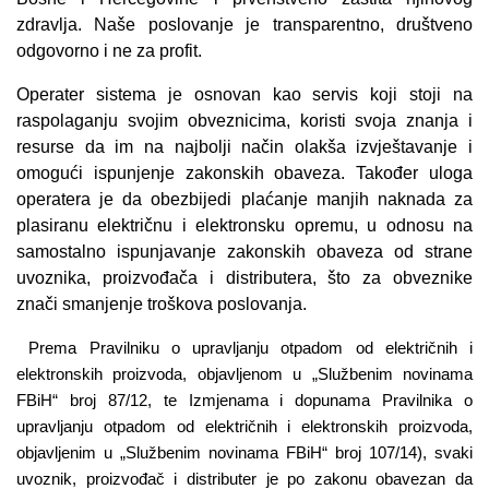
zdravlja. Naše poslovanje je transparentno, društveno
odgovorno i ne za profit.
Operater sistema je osnovan kao servis koji stoji na
raspolaganju svojim obveznicima, koristi svoja znanja i
resurse da im na najbolji način olakša izvještavanje i
omogući ispunjenje zakonskih obaveza. Također uloga
operatera je da obezbijedi plaćanje manjih naknada za
plasiranu električnu i elektronsku opremu, u odnosu na
samostalno ispunjavanje zakonskih obaveza od strane
uvoznika, proizvođača i distributera, što za obveznike
znači smanjenje troškova poslovanja.
Pravilniku o upravljanju otpadom od električnih i
Prema
elektronskih proizvoda, objavljenom u „Službenim novinama
FBiH“ broj 87/12, te Izmjenama i dopunama Pravilnika o
upravljanju otpadom od električnih i elektronskih proizvoda,
objavljenim u „Službenim novinama FBiH“ broj 107/14), svaki
uvoznik, proizvođač i distributer je po zakonu obavezan da