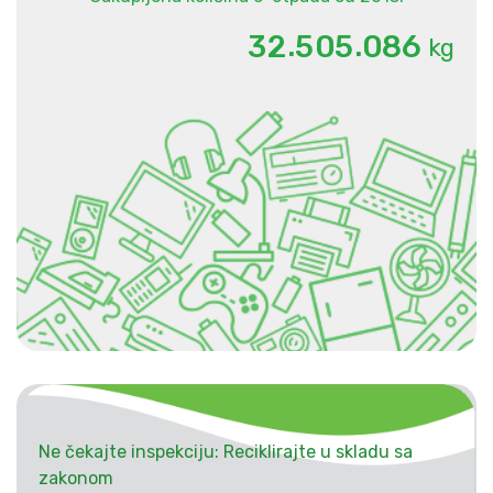
.
.
3
2
5
0
5
0
8
6
kg
Ne čekajte inspekciju: Reciklirajte u skladu sa
zakonom