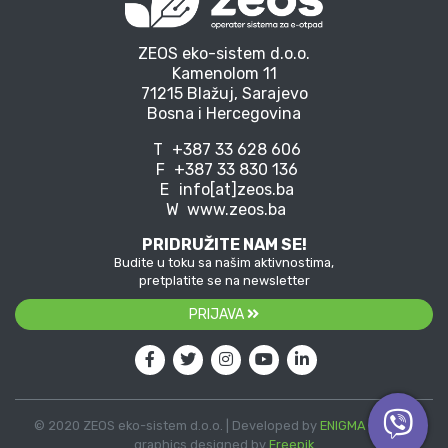
ZEOS eko-sistem d.o.o.
Kamenolom 11
71215 Blažuj, Sarajevo
Bosna i Hercegovina
T
+387 33 628 606
F
+387 33 830 136
E
info[at]zeos.ba
W
www.zeos.ba
PRIDRUŽITE NAM SE!
Budite u toku sa našim aktivnostima,
pretplatite se na newsletter
PRIJAVA
© 2020 ZEOS eko-sistem d.o.o. | Developed by
ENIGMA
| Vector
graphics designed by
Freepik