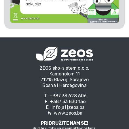
ZEOS eko-sistem d.o.o.
Kamenolom 11
71215 Blažuj, Sarajevo
Bosna i Hercegovina
T
+387 33 628 606
F
+387 33 830 136
E
info[at]zeos.ba
W
www.zeos.ba
PRIDRUŽITE NAM SE!
Budite u toku sa našim aktivnostima,