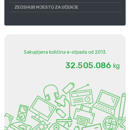
ZEOSHUB MJESTO ZA UČENJE
Sakupljena količina e-otpada od 2013.
.
.
3
2
5
0
5
0
8
6
kg