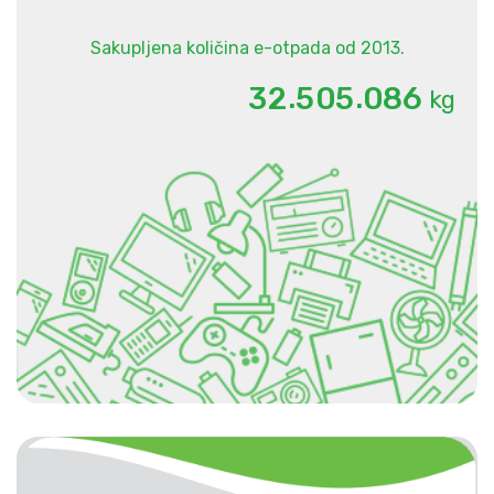
Sakupljena količina e-otpada od 2013.
.
.
3
2
5
0
5
0
8
6
kg