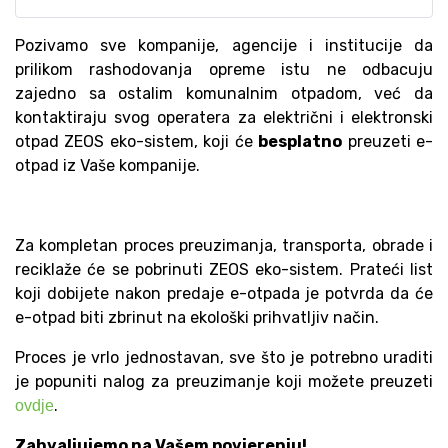
Pozivamo sve kompanije, agencije i institucije da
prilikom rashodovanja opreme istu ne odbacuju
zajedno sa ostalim komunalnim otpadom, već da
kontaktiraju svog operatera za električni i elektronski
otpad ZEOS eko-sistem, koji će
besplatno
preuzeti e-
otpad iz Vaše kompanije.
Za kompletan proces preuzimanja, transporta, obrade i
reciklaže će se pobrinuti ZEOS eko-sistem. Prateći list
koji dobijete nakon predaje e-otpada je potvrda da će
e-otpad biti zbrinut na ekološki prihvatljiv način.
Proces je vrlo jednostavan, sve što je potrebno uraditi
je popuniti nalog za preuzimanje koji možete preuzeti
.
ovdje
Zahvaljujemo na Vašem povjerenju!