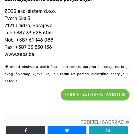
ZEOS eko-sistem d.o.o.
Tvornička 3
71210 Ilidža, Sarajevo
Tel: +387 33 628 606
Mob: +387 61 146 088
Fax: +387 33 830 136
www.zeos.ba
*E-otpad obuhvata električnu i elektronsku opremu i uređaje na kraju
svog životnog vijeka, koji su radili uz pomoć električne energije ili
baterija.
POGLEDAJ SVE NOVOSTI
PODIJELI SADRŽAJ