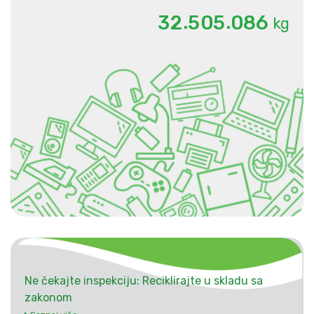
.
.
3
2
5
0
5
0
8
6
kg
Ne čekajte inspekciju: Reciklirajte u skladu sa
zakonom