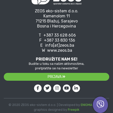
ZEOS eko-sistem d.o.o.
Kamenolom 11
71215 Blažuj, Sarajevo
Bosna i Hercegovina
T
+387 33 628 606
F
+387 33 830 136
E
info[at]zeos.ba
W
www.zeos.ba
PRIDRUŽITE NAM SE!
Budite u toku sa našim aktivnostima,
pretplatite se na newsletter
PRIJAVA
© 2020 ZEOS eko-sistem d.o.o. | Developed by
ENIGMA
| Vector
graphics designed by
Freepik