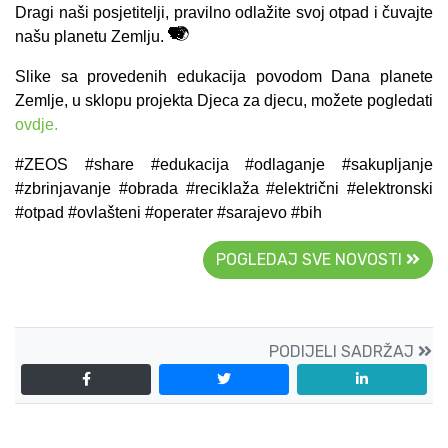
Dragi naši posjetitelji, pravilno odlažite svoj otpad i čuvajte
🌳
🌲
🌻
💧
🌍
našu planetu Zemlju.
Slike sa provedenih edukacija povodom Dana planete
Zemlje, u sklopu projekta Djeca za djecu, možete pogledati
ovdje.
#ZEOS #share #edukacija #odlaganje #sakupljanje
#zbrinjavanje #obrada #reciklaža #električni #elektronski
#otpad #ovlašteni #operater #sarajevo #bih
POGLEDAJ SVE NOVOSTI
PODIJELI SADRŽAJ