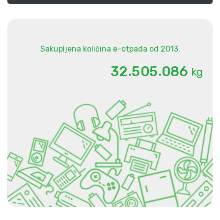
Sakupljena količina e-otpada od 2013.
.
.
3
2
5
0
5
0
8
6
kg