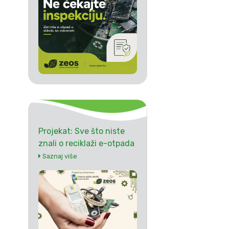
Projekat: Sve što niste
znali o reciklaži e-otpada
Saznaj više