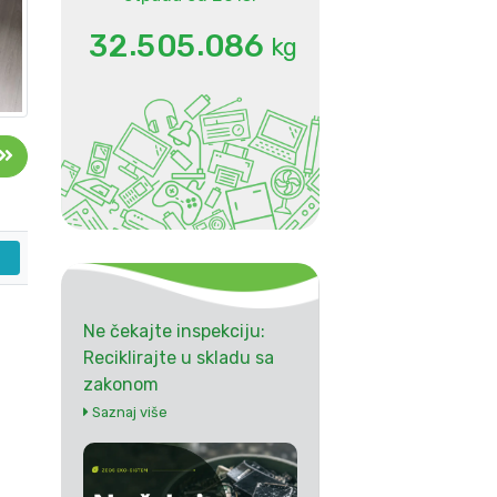
.
.
3
2
5
0
5
0
8
6
kg
Ne čekajte inspekciju:
Reciklirajte u skladu sa
zakonom
Saznaj više