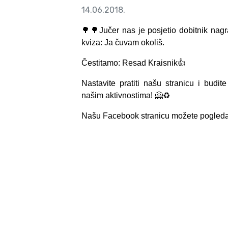
14.06.2018.
🌳🌳Jučer nas je posjetio dobitnik nag
kviza: Ja čuvam okoliš.
Čestitamo: Resad Kraisnik👍
Nastavite pratiti našu stranicu i budit
našim aktivnostima! 🤗♻️
Našu Facebook stranicu možete pogled