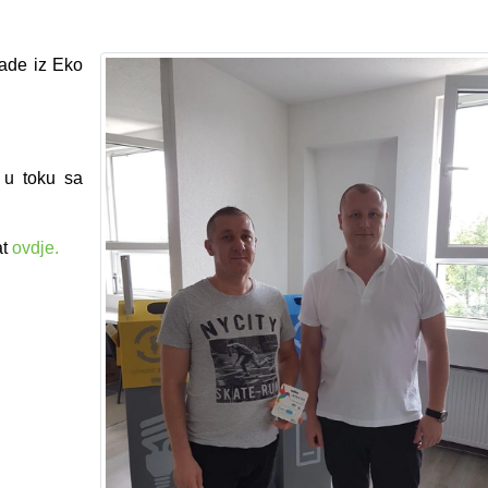
rade iz Eko
e u toku sa
at
ovdje.