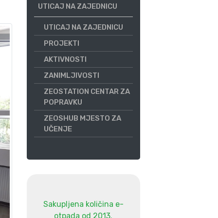
UTICAJ NA ZAJEDNICU
UTICAJ NA ZAJEDNICU
PROJEKTI
AKTIVNOSTI
ZANIMLJIVOSTI
ZEOSTATION CENTAR ZA
POPRAVKU
ZEOSHUB MJESTO ZA
UČENJE
Sakupljena količina e-
otpada od 2013.