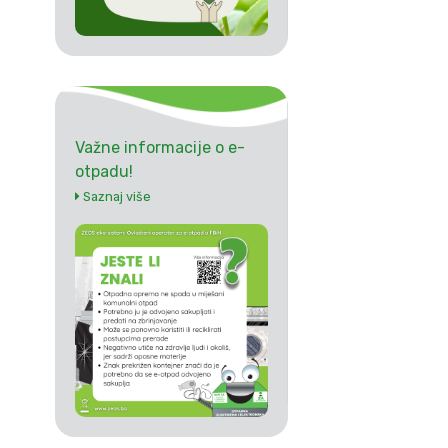
Važne informacije o e-
otpadu!
Saznaj više