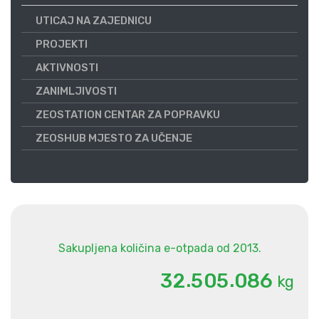
UTICAJ NA ZAJEDNICU
PROJEKTI
AKTIVNOSTI
ZANIMLJIVOSTI
ZEOSTATION CENTAR ZA POPRAVKU
ZEOSHUB MJESTO ZA UČENJE
Sakupljena količina e-otpada od 2013.
.
.
3
2
5
0
5
0
8
6
kg