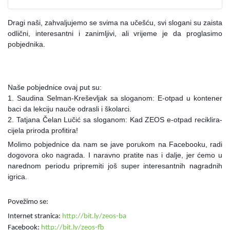
Dragi naši, zahvaljujemo se svima na učešću, svi slogani su zaista
odlični, interesantni i zanimljivi, ali vrijeme je da proglasimo
pobjednika.
Naše pobjednice ovaj put su:
1. Saudina Selman-Kreševljak sa sloganom: E-otpad u kontener
baci da lekciju nauče odrasli i školarci.
2. Tatjana Čelan Lučić sa sloganom: Kad ZEOS e-otpad reciklira-
cijela priroda profitira!
Molimo pobjednice da nam se jave porukom na Facebooku, radi
dogovora oko nagrada. I naravno pratite nas i dalje, jer ćemo u
narednom periodu pripremiti još super interesantnih nagradnih
igrica.
Povežimo se:
Internet stranica:
http://bit.ly/zeos-ba
Facebook:
http://bit.ly/zeos-fb