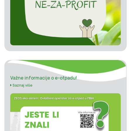
Važne informacije o e-otpadu!
Saznaj više