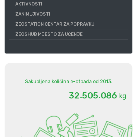
AKTIVNOSTI
ZANIMLJIVOSTI
ZEOSTATION CENTAR ZA POPRAVKU
ZEOSHUB MJESTO ZA UČENJE
Sakupljena količina e-otpada od 2013.
.
.
3
2
5
0
5
0
8
6
kg