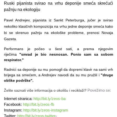
Ruski pijanista svirao na vrhu deponije smeća skrećući
pažnju na ekologiju
Pavel Andrejev, pijanista iz Sankt Peterburga, jučer je svirao
nekoliko klasičnih kompozicija na vrhu jedne deponije smeća kako
bi se skrenuo pažnju na ekološke probleme, prenosi Novaja
Gazeta.
Performans je počeo u šest sati, a prema njegovim
riječima
"smrad je bio nesnosan. Ponio sam sa sobom
respirator."
Radnici sa deponije su mu pomogli da dopremi klavir na sami vrh
brijega sa smećem, a Andrejev navodi da su mu pružili i
"druge
oblike podrške".
Želite saznati više informacija o okolišu i reciklaži?
Povežimo se:
Internet stranica:
http://bit.ly/zeos-ba
Facebook:
http://bit.ly/zeos-fb
Instagram:
http://bit.ly/zeos-instagram
Twitter:
http://bit.ly/zeos-twitter
-