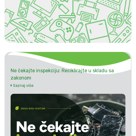
Ne čekajte inspekciju: Reciklirajte u skladu sa
zakonom
Saznaj više