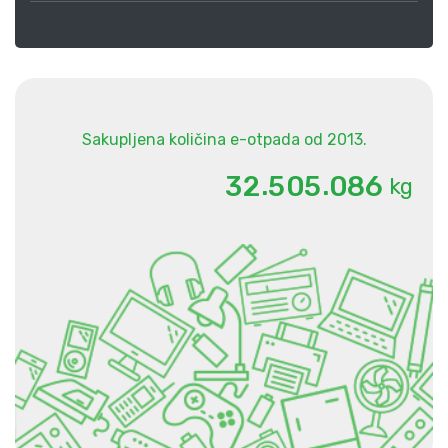
Sakupljena količina e-otpada od 2013.
.
.
3
2
5
0
5
0
8
6
kg