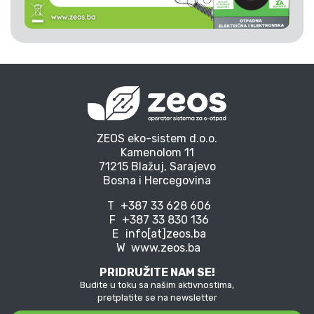
ZEOS eko-sistem d.o.o.
Kamenolom 11
71215 Blažuj, Sarajevo
Bosna i Hercegovina
T
+387 33 628 606
F
+387 33 830 136
E
info[at]zeos.ba
W
www.zeos.ba
PRIDRUŽITE NAM SE!
Budite u toku sa našim aktivnostima,
pretplatite se na newsletter