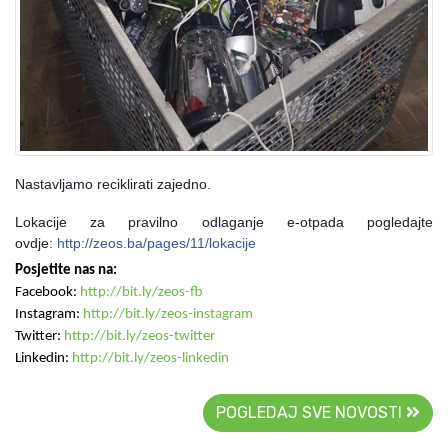
Nastavljamo reciklirati zajedno.
Lokacije za pravilno odlaganje e-otpada pogledajte
ovdje:
http://zeos.ba/pages/11/lokacije
Posjetite nas na:
Facebook:
http://bit.ly/zeos-fb
Instagram:
http://bit.ly/zeos-instagram
Twitter:
http://bit.ly/zeos-twitter
Linkedin:
http://bit.ly/zeos-linkedin
POGLEDAJ SVE NOVOSTI