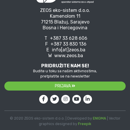
ZEOS eko-sistem d.o.o.
Kamenolom 11
71215 Blažuj, Sarajevo
Bosna i Hercegovina
T
+387 33 628 606
F
+387 33 830 136
E
info[at]zeos.ba
W
www.zeos.ba
PRIDRUŽITE NAM SE!
Budite u toku sa našim aktivnostima,
pretplatite se na newsletter
PRIJAVA
© 2020 ZEOS eko-sistem d.o.o. | Developed by
ENIGMA
| Vector
graphics designed by
Freepik