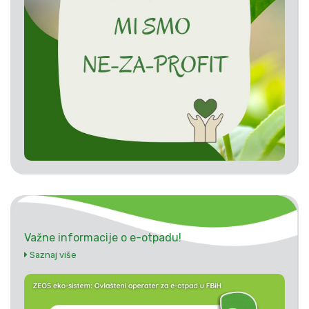
Važne informacije o e-otpadu!
Saznaj više