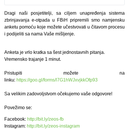
Dragi naši posjetitelji, sa ciljem unapređenja sistema
zbrinjavanja e-otpada u FBiH pripremili smo namjensku
anketu pomoću koje možete učestvovati u čitavom procesu
i podijeliti sa nama Vaše mišljenje.
Anketa je vrlo kratka sa šest jednostavnih pitanja.
Vremensko trajanje 1 minut.
Pristupiti možete na
linku:
https://goo.gl/forms/l7G1hWJxvjkkOfp93
Sa velikim zadovoljstvom očekujemo vaše odgovore!
P
ovežimo se:
Facebook:
http://bit.ly/zeos-fb
Instagram:
http://bit.ly/zeos-instagram