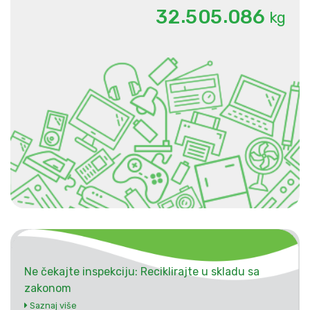
.
.
3
2
5
0
5
0
8
6
kg
Ne čekajte inspekciju: Reciklirajte u skladu sa
zakonom
Saznaj više