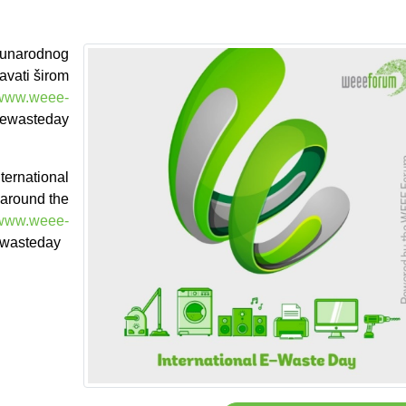
unarodnog
avati širom
//www.weee-
wasteday
ternational
 around the
//www.weee-
wasteday