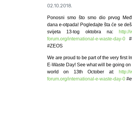
02.10.2018.
Ponosni smo što smo dio
prvog
Međ
dan
a
e-otpada! Pogledajte šta će se deš
svijeta 13-tog oktobra na:
http:
forum.org/international-e-wast
e
-day-0
#e
#ZEOS
We are proud to be part of the
very first
In
E-Waste Day! See what will be going on
world on 13th October at:
http:
forum.org/international-e-waste-day-0
#e