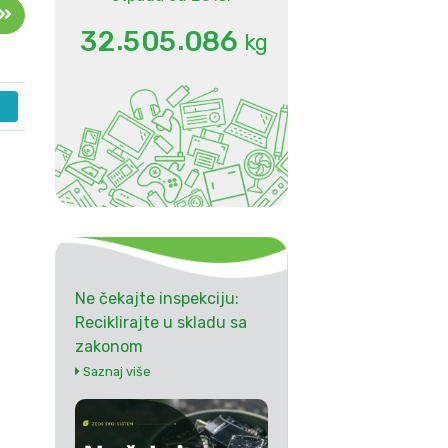
.
.
3
2
5
0
5
0
8
6
kg
Ne čekajte inspekciju:
Reciklirajte u skladu sa
zakonom
Saznaj više