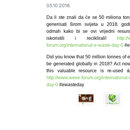
03.10.2018.
Da li ste znali da će se 50 miliona to
generisati širom svijeta u 2018. godi
odmah kako bi se ovi vrijedni resur
iskoristili i reciklirali!
http:
forum.org/international-e-waste-day-0
#e
Did you know that 50 million tonnes of e
be generated globally in 2018? Act no
this valuable resource is re-used &
http://www.weee-forum.org/international
day-0
#ewasteday