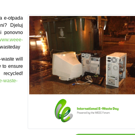
na e-otpada
ni? Djeluj
si ponovno
//www.weee-
wasteday
-waste will
w
to ensure
 recycled
!
-e-waste-