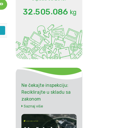
.
.
3
2
5
0
5
0
8
6
kg
Ne čekajte inspekciju:
Reciklirajte u skladu sa
zakonom
Saznaj više