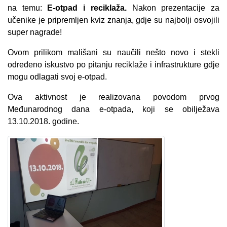
na temu:
E-otpad i reciklaža.
Nakon prezentacije za
učenike je pripremljen kviz znanja, gdje su najbolji osvojili
super nagrade!
Ovom prilikom mališani su naučili nešto novo i stekli
određeno iskustvo po pitanju reciklaže i infrastrukture gdje
mogu odlagati svoj e-otpad.
Ova aktivnost je realizovana povodom prvog
Međunarodnog dana e-otpada, koji se obilježava
13.10.2018. godine.