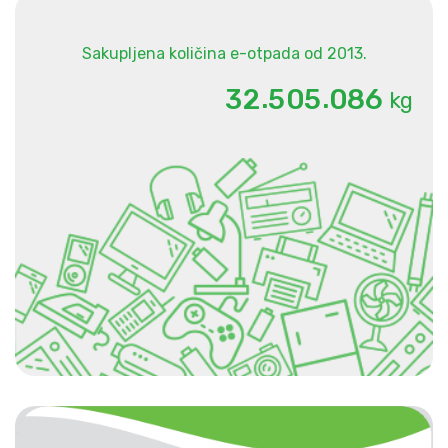
Sakupljena količina e-otpada od 2013.
.
.
3
2
5
0
5
0
8
6
kg