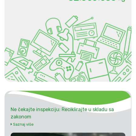
Ne čekajte inspekciju: Reciklirajte u skladu sa
zakonom
Saznaj više