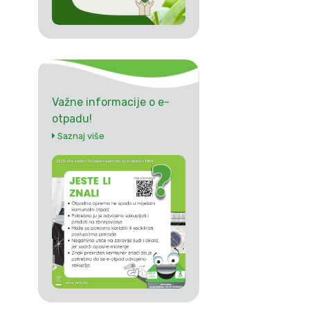
Važne informacije o e-
otpadu!
Saznaj više