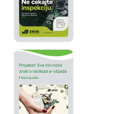
Projekat: Sve što niste
znali o reciklaži e-otpada
Saznaj više