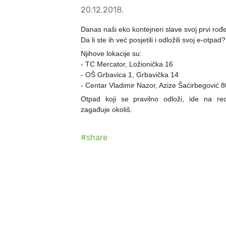
20.12.2018.
Danas naši eko kontejneri slave svoj prvi rođ
Da li ste ih već posjetili i odložili svoj e-otpad?
Njihove lokacije su:
- TC Mercator, Ložionička 16
- OŠ Grbavica 1, Grbavička 14
- Centar Vladimir Nazor, Azize Šaćirbegović 8
Otpad koji se pravilno odloži, ide na rec
zagađuje okoliš.
#
share