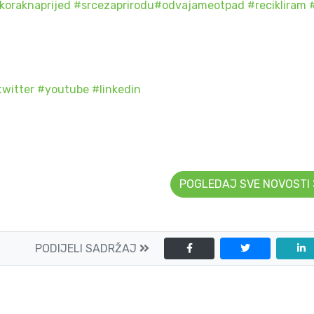
koraknaprijed
#
srcezaprirodu
#
odvajameotpad
#
recikliram
twitter
#
youtube
#
linkedin
POGLEDAJ SVE NOVOSTI
PODIJELI SADRŽAJ