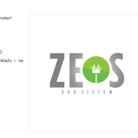
endan!
0
iklažu i ne