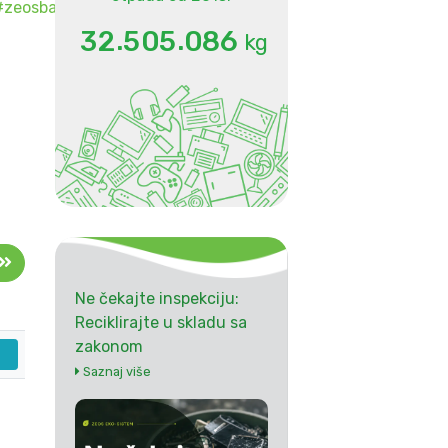
#
zeosba
#
reciklazajebuducnost
.
.
3
2
5
0
5
0
8
6
kg
Ne čekajte inspekciju:
Reciklirajte u skladu sa
zakonom
Saznaj više