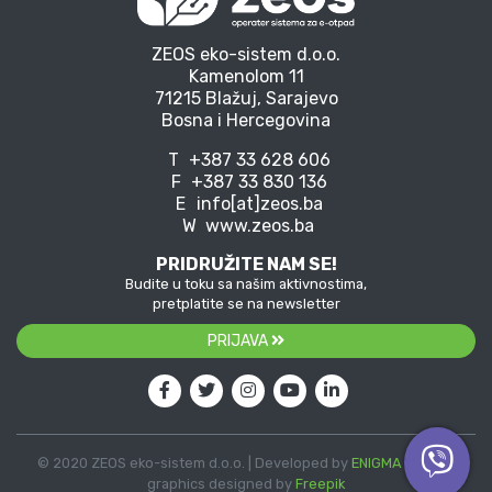
ZEOS eko-sistem d.o.o.
Kamenolom 11
71215 Blažuj, Sarajevo
Bosna i Hercegovina
T
+387 33 628 606
F
+387 33 830 136
E
info[at]zeos.ba
W
www.zeos.ba
PRIDRUŽITE NAM SE!
Budite u toku sa našim aktivnostima,
pretplatite se na newsletter
PRIJAVA
© 2020 ZEOS eko-sistem d.o.o. | Developed by
ENIGMA
| Vector
graphics designed by
Freepik