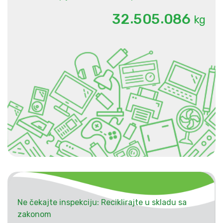
.
.
3
2
5
0
5
0
8
6
kg
Ne čekajte inspekciju: Reciklirajte u skladu sa
zakonom