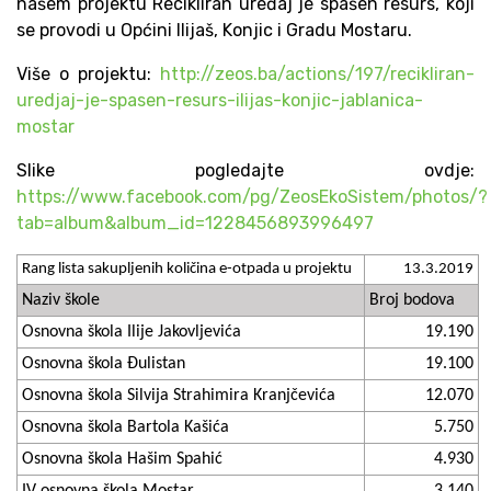
našem projektu Recikliran uređaj je spašen resurs, koji
se provodi u Općini Ilijaš, Konjic i Gradu Mostaru.
Više o projektu:
http://zeos.ba/actions/197/recikliran-
uredjaj-je-spasen-resurs-ilijas-konjic-jablanica-
mostar
Slike pogledajte ovdje:
https://www.facebook.com/pg/ZeosEkoSistem/photos/?
tab=album&album_id=1228456893996497
Rang lista sakupljenih količina e-otpada u projektu
13.3.2019
Naziv škole
Broj bodova
Osnovna škola Ilije Jakovljevića
19.190
Osnovna škola Đulistan
19.100
Osnovna škola Silvija Strahimira Kranjčevića
12.070
Osnovna škola Bartola Kašića
5.750
Osnovna škola Hašim Spahić
4.930
IV osnovna škola Mostar
3.140