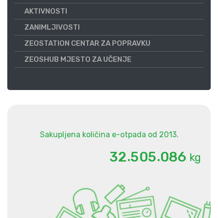
AKTIVNOSTI
ZANIMLJIVOSTI
ZEOSTATION CENTAR ZA POPRAVKU
ZEOSHUB MJESTO ZA UČENJE
Sakupljena količina e-otpada od 2013.
.
.
3
2
5
0
5
0
8
6
kg