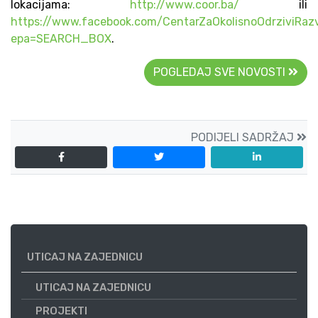
lokacijama:
http://www.coor.ba/
ili
https://www.facebook.com/CentarZaOkolisnoOdrziviRaz
epa=SEARCH_BOX
.
POGLEDAJ SVE NOVOSTI
PODIJELI SADRŽAJ
UTICAJ NA ZAJEDNICU
UTICAJ NA ZAJEDNICU
PROJEKTI