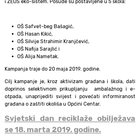
i ZEOS eko-sistem. Posude su postavljene u 5 škola:
OŠ Safvet-beg Bašagić,
OŠ Hasan Kikić,
OŠ Silvije Strahimir Kranjčević,
OŠ Nafija Sarajlić i
OŠ Alija Nametak.
Kampanja traje do 20 maja 2019. godine.
Cilj kampanje je, kroz aktivizam građana i škola, dati
doprinos
selektivnom prikupljanju ambalažnog i e-
otpada, unaprijediti svijest i povećati informiranost
građana o zaštiti okoliša u Općini Centar.
Svjetski dan reciklaže obilježava
se 18. marta 2019. godine.