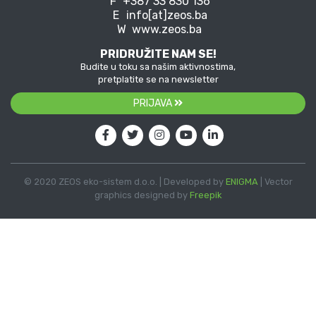
F
+387 33 830 136
E
info[at]zeos.ba
W
www.zeos.ba
PRIDRUŽITE NAM SE!
Budite u toku sa našim aktivnostima,
pretplatite se na newsletter
PRIJAVA
© 2020 ZEOS eko-sistem d.o.o. | Developed by
ENIGMA
| Vector
graphics designed by
Freepik