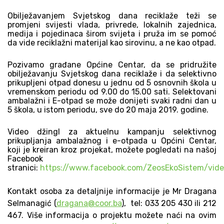
Obilježavanjem Svjetskog dana reciklaže teži se
promjeni svijesti vlada, privrede, lokalnih zajednica,
medija i pojedinaca širom svijeta i pruža im se pomoć
da vide reciklažni materijal kao sirovinu, a ne kao otpad.
Pozivamo građane Općine Centar, da se pridružite
obilježavanju Svjetskog dana reciklaže i da selektivno
prikupljeni otpad donesu u jednu od 5 osnovnih škola u
vremenskom periodu od 9.00 do 15.00 sati. Selektovani
ambalažni i E-otpad se može donijeti svaki radni dan u
5 škola, u istom periodu, sve do 20 maja 2019. godine.
Video džingl za aktuelnu kampanju selektivnog
prikupljanja
ambalažnog i e-otpada
u Općini Centar,
koji je kreiran kroz projekat, možete pogledati na našoj
Facebook
stranici:
https://www.facebook.com/ZeosEkoSistem/vid
Kontakt osoba za detaljnije informacije je Mr Dragana
Selmanagić (
dragana@coor.ba
), tel: 033 205 430 ili 212
467. Više informacija o projektu možete naći na ovim