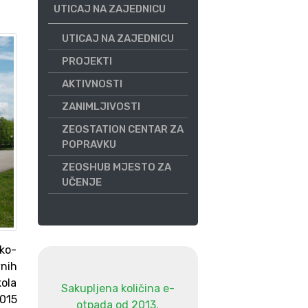
UTICAJ NA ZAJEDNICU
UTICAJ NA ZAJEDNICU
PROJEKTI
AKTIVNOSTI
ZANIMLJIVOSTI
ZEOSTATION CENTAR ZA
POPRAVKU
ZEOSHUB MJESTO ZA
UČENJE
eko-
nih
kola
Sakupljena količina e-
2015
otpada od 2013.