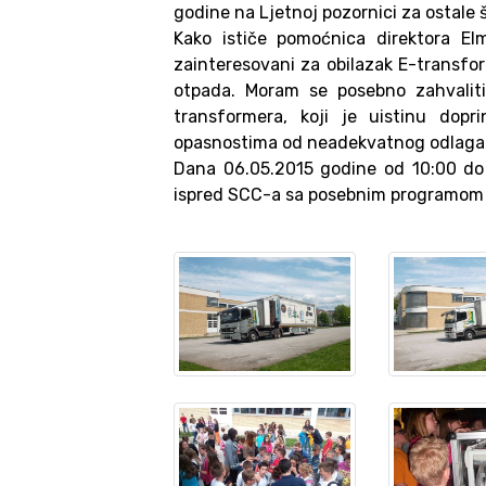
godine na Ljetnoj pozornici za ostale š
Kako ističe pomoćnica direktora Elm
zainteresovani za obilazak E-transforme
otpada. Moram se posebno zahvaliti
transformera, koji je uistinu dop
opasnostima od neadekvatnog odlaganj
Dana 06.05.2015 godine od 10:00 do 
ispred SCC-a sa posebnim programom od