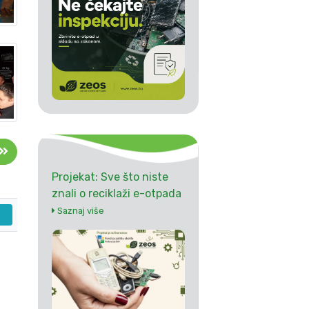
Projekat: Sve što niste
znali o reciklaži e-otpada
Saznaj više