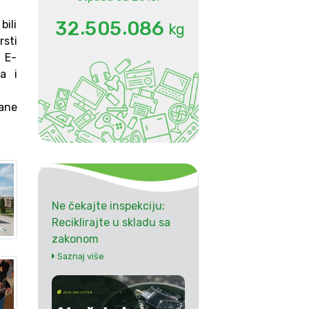
.
.
3
2
5
0
5
0
8
6
ili
kg
rsti
 E-
a i
ane
Ne čekajte inspekciju:
Reciklirajte u skladu sa
zakonom
Saznaj više