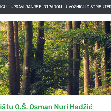
ICU
UPRAVLJANJE E-OTPADOM
UVOZNICI I DISTRIBUTER
ištu O.Š. Osman Nuri Hadžić