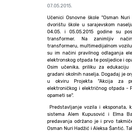
07.05.2015.
Učenici Osnovne škole ''Osman Nuri 
dvorištu škole u sarajevskom naselj
04.05. i 05.05.2015 godine su pos
transformer. Na zanimljiv nač
transformeru, multimedijalnom vozilu,
su im načini pravilnog odlaganja ele
elektronskog otpada te posljedice i op
Osim učenika, priliku za edukaciju 
građani okolnih naselja. Događaj je o
u okviru Projekta ''Akcija za pri
elektroničkog i električnog otpada - 
opameti se''.
Predstavljanje vozila i eksponata, 
sistema Alem Kupusović i Elma Bab
predavanja održano je i prvo takmiče
Osman Nuri Hadžić i Aleksa Šantić. Tak