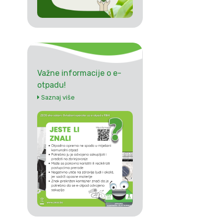
Važne informacije o e-
otpadu!
Saznaj više