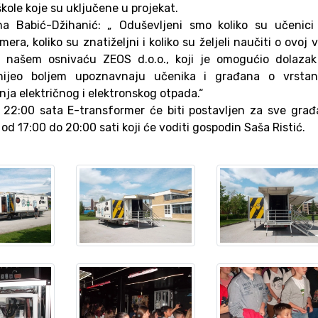
kole koje su uključene u projekat.
a Babić-Džihanić: „ Oduševljeni smo koliko su učenici b
ra, koliko su znatiželjni i koliko su željeli naučiti o ovoj v
 našem osnivaću ZEOS d.o.o., koji je omogućio dolazak
rinijeo boljem upoznavnaju učenika i građana o vrstan
a električnog i elektronskog otpada.“
22:00 sata E-transformer će biti postavljen za sve građ
 17:00 do 20:00 sati koji će voditi gospodin Saša Ristić.