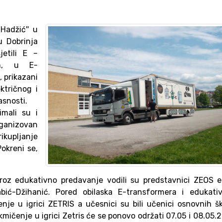
Hadžić'' u
u Dobrinja
jetili E –
in, u E-
 prikazani
ktričnog i
asnosti.
imali su i
rganizovan
kupljanje
Pokreni se,
kroz edukativno predavanje vodili su predstavnici ZEOS 
ić-Džihanić. Pored obilaska E-transformera i edukativ
nje u igrici ZETRIS a učesnici su bili učenici osnovnih š
mičenje u igrici Zetris će se ponovo održati 07.05 i 08.05.