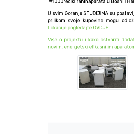
#1000recikliranihaparata u Bosni i He
U svim Gorenje STUDIJIMA su postavlje
prilikom svoje kupovine mogu odložit
Lokacije pogledajte OVDJE.
Više o projektu i kako ostvariti doda
novim, energetski efikasnijim aparat