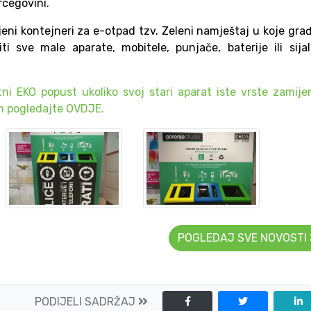
rcegovini.
ni kontejneri za e-otpad tzv. Zeleni namještaj u koje gra
i sve male aparate, mobitele, punjače, baterije ili sijal
tni EKO popust ukoliko svoj stari aparat iste vrste zamije
om pogledajte OVDJE.
POGLEDAJ SVE NOVOSTI
PODIJELI SADRŽAJ