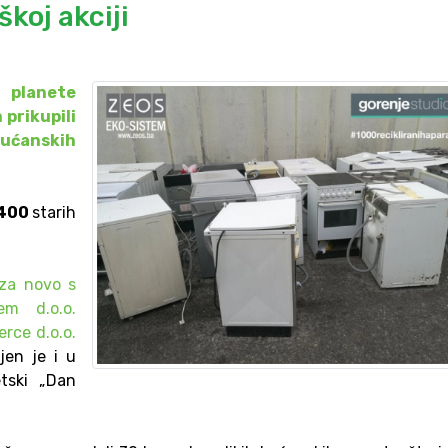
koj akciji
 planete
 prikupili
 kućanskih
400
starih
 za novo s
em d.o.o.
rce d.o.o.
jen je i u
tski „Dan