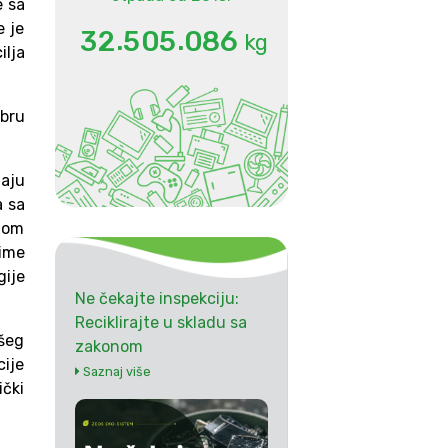
e sa
 je
.
.
3
2
5
0
5
0
8
6
kg
lja
mbru
aju
a sa
jom
čime
gije
Ne čekajte inspekciju:
Reciklirajte u skladu sa
išeg
zakonom
ije
Saznaj više
čki