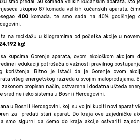
lažu smo predali 30 komada velikih kućanskih aparata, što j
jeseca ukupno 87 komada velikih kućanskih aparata, čime
dosegao
400
komada, te smo sada na 40% godišnjeg ci
rcegovini.
rata na reciklažu u kilogramima od početka akcije u nove
24.192 kg!
 sa kupcima Gorenje aparata, ovom ekološkom akcijom d
edine i edukaciji potrošača o važnosti pravilnog postupanj
g korištenja. Bitno je istaći da je Gorenje ovom akci
arata višeg energetskog razreda u svojim maloprodajama, 
a zakonom propisan način, ostvarena i dodatna ušteda ener
 sredine i eko sistema u Bosni i Hercegovini.
ana u Bosni i Hercegovini, koji su voljni kupiti novi aparat v
en za predati stari aparat. Do kraja ove zajedničke akc
a smo sigurni da ćemo do kraja akcije ostvariti zajedni