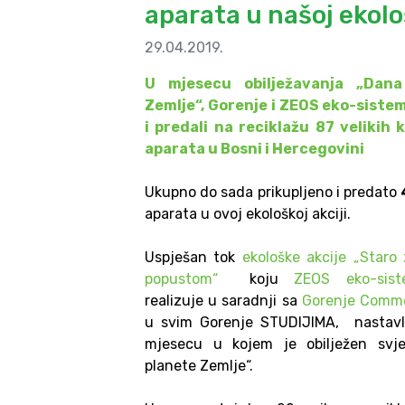
aparata u našoj ekološ
29.04.2019.
U mjesecu obilježavanja „Dana
Zemlje“, Gorenje i ZEOS eko-sistem
i predali na reciklažu 87 velikih
aparata u Bosni i Hercegovini
Ukupno do sada prikupljeno i predato
aparata u ovoj ekološkoj akciji.
Uspješan tok
ekološke akcije „Staro
popustom“
koju
ZEOS eko-sist
realizuje u saradnji sa
Gorenje Comme
u svim Gorenje STUDIJIMA, nastavl
mjesecu u kojem je obilježen svje
planete Zemlje“.