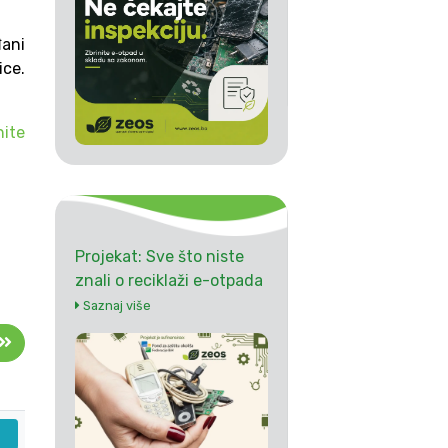
đani
ice.
nite
Projekat: Sve što niste
znali o reciklaži e-otpada
Saznaj više