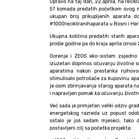
Upravo na taj dan, 22.aprila, na recik
57 komada predatih početkom ovog m
ukupan broj prikupljenih aparata 
#1000recikliranihaparata u Bosni i He
Ukupna količina predatih starih apa
prošle godine pa do kraja aprila iznosi
Gorenje i ZEOS eko-sistem zajedno
izuzetan doprinos očuvanju životne sr
aparatima nakon prestanka njihovo
stimulisalo potrošače za kupovinu ap
je osim zbrinjavanja starog aparata n
i napravljen pomak ka očuvanju životne
Već sada je primjetan veliki odziv građ
energetskog razreda uz popust odobr
ostalo je još sedam mjeseci, tako d
postavljeni cilj sa početka projekta: