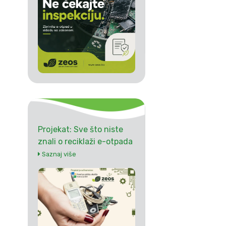
Projekat: Sve što niste
znali o reciklaži e-otpada
Saznaj više