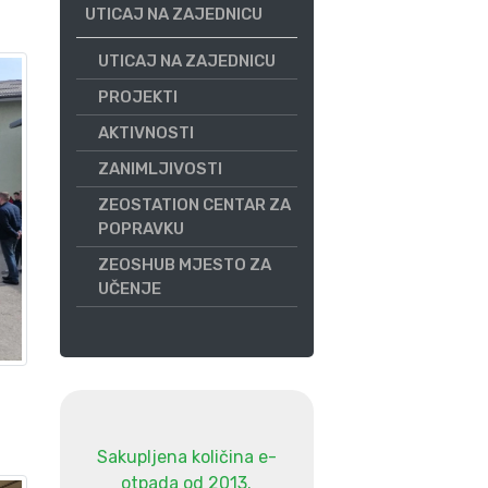
UTICAJ NA ZAJEDNICU
UTICAJ NA ZAJEDNICU
PROJEKTI
AKTIVNOSTI
ZANIMLJIVOSTI
ZEOSTATION CENTAR ZA
POPRAVKU
ZEOSHUB MJESTO ZA
UČENJE
Sakupljena količina e-
otpada od 2013.