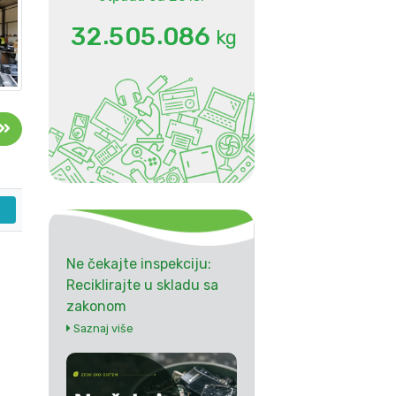
.
.
3
2
5
0
5
0
8
6
kg
Ne čekajte inspekciju:
Reciklirajte u skladu sa
zakonom
Saznaj više