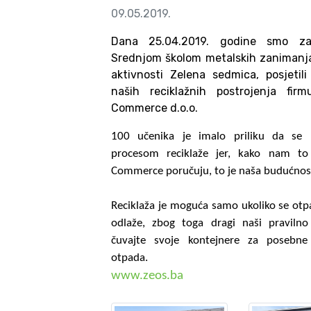
09.05.2019.
Dana 25.04.2019. godine smo za
Srednjom školom metalskih zanimanja
aktivnosti Zelena sedmica, posjetil
naših reciklažnih postrojenja fir
Commerce d.o.o.
100 učenika je imalo priliku da se
procesom reciklaže jer, kako nam to
Commerce poručuju, to je naša budućnos
Reciklaža je moguća samo ukoliko se otp
odlaže, zbog toga dragi naši pravilno 
čuvajte svoje kontejnere za posebne 
otpada.
www.zeos.ba