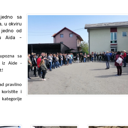
jedno sa
, u okviru
i jedno od
mu Aida -
 upozna sa
 iz Aide -
t!
ad pravilno
koristite i
kategorije