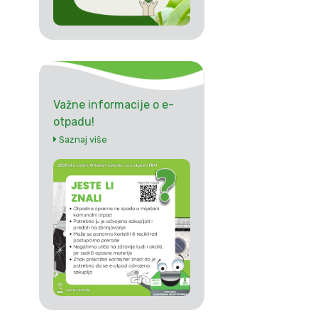
Važne informacije o e-
otpadu!
Saznaj više