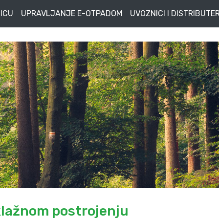
ICU
UPRAVLJANJE E-OTPADOM
UVOZNICI I DISTRIBUTER
klažnom postrojenju