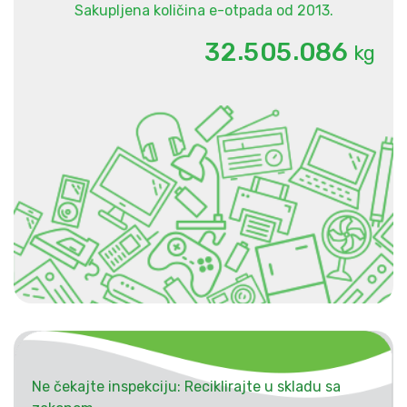
Sakupljena količina e-otpada od 2013.
.
.
3
2
5
0
5
0
8
6
kg
Ne čekajte inspekciju: Reciklirajte u skladu sa