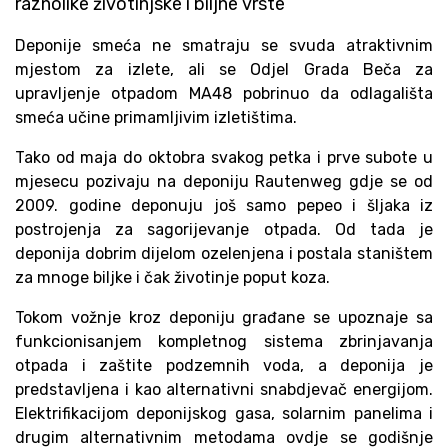
raznolike životinjske i biljne vrste
Deponije smeća ne smatraju se svuda atraktivnim
mjestom za izlete, ali se Odjel Grada Beča za
upravljenje otpadom MA48 pobrinuo da odlagališta
smeća učine primamljivim izletištima.
Tako od maja do oktobra svakog petka i prve subote u
mjesecu pozivaju na deponiju Rautenweg gdje se od
2009. godine deponuju još samo pepeo i šljaka iz
postrojenja za sagorijevanje otpada. Od tada je
deponija dobrim dijelom ozelenjena i postala staništem
za mnoge biljke i čak životinje poput koza.
Tokom vožnje kroz deponiju građane se upoznaje sa
funkcionisanjem kompletnog sistema zbrinjavanja
otpada i zaštite podzemnih voda, a deponija je
predstavljena i kao alternativni snabdjevač energijom.
Elektrifikacijom deponijskog gasa, solarnim panelima i
drugim alternativnim metodama ovdje se godišnje