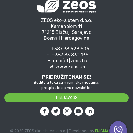
ZEOS eko-sistem d.o.o.
Kamenolom 11
71215 Blažuj, Sarajevo
Bosna i Hercegovina
T
+387 33 628 606
F
+387 33 830 136
E
info[at]zeos.ba
W
www.zeos.ba
PRIDRUŽITE NAM SE!
Budite u toku sa našim aktivnostima,
pretplatite se na newsletter
PRIJAVA
© 2020 ZEOS eko-sistem d.o.o. | Developed by
ENIGMA
| Vector