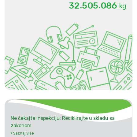
.
.
3
2
5
0
5
0
8
6
kg
Ne čekajte inspekciju: Reciklirajte u skladu sa
zakonom
Saznaj više