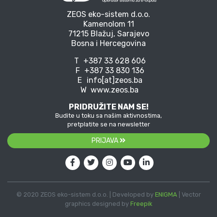
ZEOS eko-sistem d.o.o.
Kamenolom 11
71215 Blažuj, Sarajevo
Bosna i Hercegovina
T
+387 33 628 606
F
+387 33 830 136
E
info[at]zeos.ba
W
www.zeos.ba
PRIDRUŽITE NAM SE!
Budite u toku sa našim aktivnostima,
pretplatite se na newsletter
PRIJAVA
© 2020 ZEOS eko-sistem d.o.o. | Developed by
ENIGMA
| Vector
graphics designed by
Freepik