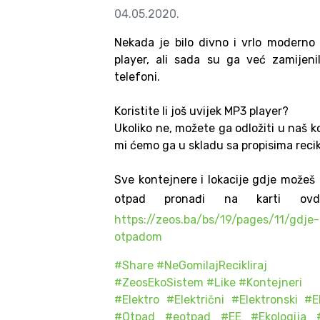
04.05.2020.
Nekada je bilo divno i vrlo moderno
player, ali sada su ga već zamijeni
telefoni.
Koristite li još uvijek MP3 player?
Ukoliko ne, možete ga odložiti u naš k
mi ćemo ga u skladu sa propisima recikl
Sve kontejnere i lokacije gdje možeš 
otpad pronađi na karti ov
https://zeos.ba/bs/19/pages/11/gdje
otpadom
#Share
#NeGomilajRecikliraj
#ZeosEkoSistem
#Like
#Kontejneri
#Elektro
#Električni
#Elektronski
#E
#Otpad
#eotpad
#EE
#Ekologija