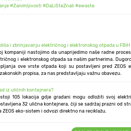
anje
#Zanimljivosti
#DaLiSteZnali
#ewaste
oliša i zbrinjavanju električnog i elektronskog otpada u FBiH
j kompaniji nastojimo da unaprijedimo naše radne proce
ektričnog i elektronskog otpada sa našim partnerima. Dugor
kupljanja ove vrste otpada koji su postavljeni pred ZEOS 
 zakonskih propisa, za nas predstavljaju važnu obavezu.
d iz uličnih kontejnera?
toji 105 lokacija gdje građani mogu odložiti svoj elektr
stavljena 32 ulična kontejnera, čiji se sadržaj prazni od st
 ZEOS eko-sistem i odvozi direktno na reciklažu.