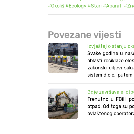
#Okoliš
#Ecology
#Stari
#Aparati
#Zn
Povezane vijesti
Izvještaj o stanju ok
Svake godine u našo
oblasti reciklaže el
zakonski ciljevi sa
sistem d.o.o., putem
Gdje završava e-otpa
Trenutno u FBiH pos
otpad. Od toga su po
ovlaštenog operatera