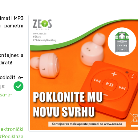
 imati MP3
li pametni
ontejner, a
irati!
odložiti e-
dje:
-sa-e-
lektronički
#Reciklaža