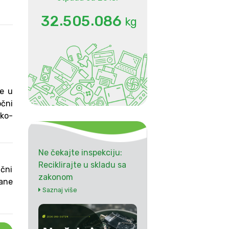
.
.
3
2
5
0
5
0
8
6
kg
se u
očni
eko-
Ne čekajte inspekciju:
Reciklirajte u skladu sa
ični
zakonom
rane
Saznaj više