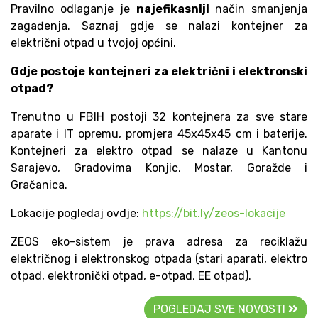
Pravilno odlaganje je
najefikasniji
način smanjenja
zagađenja. Saznaj gdje se nalazi kontejner za
električni otpad u tvojoj općini.
Gdje postoje kontejneri za električni i elektronski
otpad?
Trenutno u FBIH postoji 32 kontejnera za sve stare
aparate i IT opremu, promjera 45x45x45 cm i baterije.
Kontejneri za elektro otpad se nalaze u Kantonu
Sarajevo, Gradovima Konjic, Mostar, Goražde i
Gračanica.
Lokacije pogledaj ovdje:
https://bit.ly/zeos-lokacije
ZEOS eko-sistem je prava adresa za reciklažu
električnog i elektronskog otpada (stari aparati, elektro
otpad, elektronički otpad, e-otpad, EE otpad).
POGLEDAJ SVE NOVOSTI