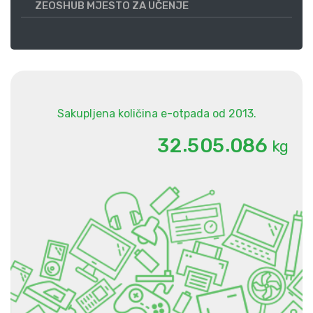
ZEOSHUB MJESTO ZA UČENJE
Sakupljena količina e-otpada od 2013.
.
.
3
2
5
0
5
0
8
6
kg