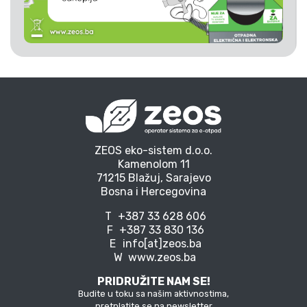
ZEOS eko-sistem d.o.o.
Kamenolom 11
71215 Blažuj, Sarajevo
Bosna i Hercegovina
T
+387 33 628 606
F
+387 33 830 136
E
info[at]zeos.ba
W
www.zeos.ba
PRIDRUŽITE NAM SE!
Budite u toku sa našim aktivnostima,
pretplatite se na newsletter