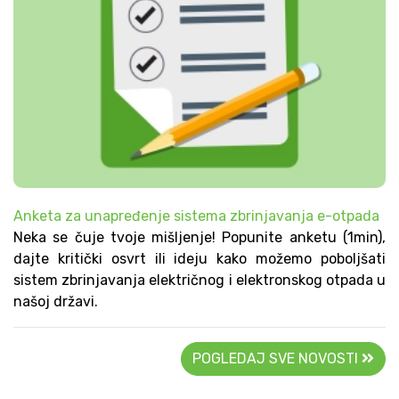
Anketa za unapređenje sistema zbrinjavanja e-otpada
Neka se čuje tvoje mišljenje! Popunite anketu (1min),
dajte kritički osvrt ili ideju kako možemo poboljšati
sistem zbrinjavanja električnog i elektronskog otpada u
našoj državi.
POGLEDAJ SVE NOVOSTI