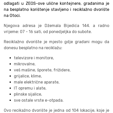
odlagati u ZEOS-ove ulične kontejnere, građanima je
na besplatno korištenje stavljeno i reciklažno dvorište
na Otoci.
Njegova adresa je Džemala Bijedića 144. a radno
vrijeme: 07 - 16 sati, od ponedjeljka do subote.
Reciklažno dvorište je mjesto gdje građani mogu da
donesu besplatno na reciklažu:
televizore i monitore,
mikrovalne,
veš mašine, šporete, frižidere,
grijalice, klime
,
male električne aparate,
IT opremu i alate,
plinske sijalice,
sve ostale vrste e-otpada.
Ovo recikažno dvorište je jedna od 104 lokacije, koje je