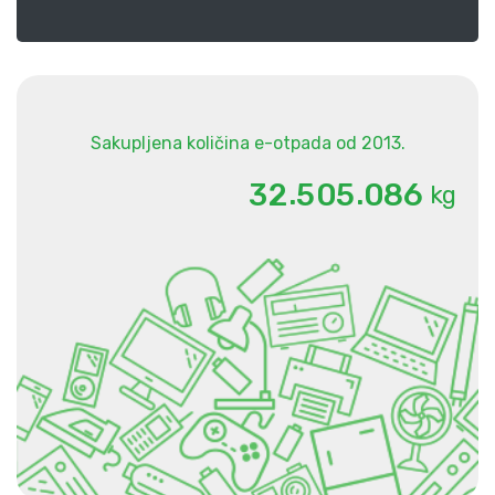
Sakupljena količina e-otpada od 2013.
.
.
3
2
5
0
5
0
8
6
kg