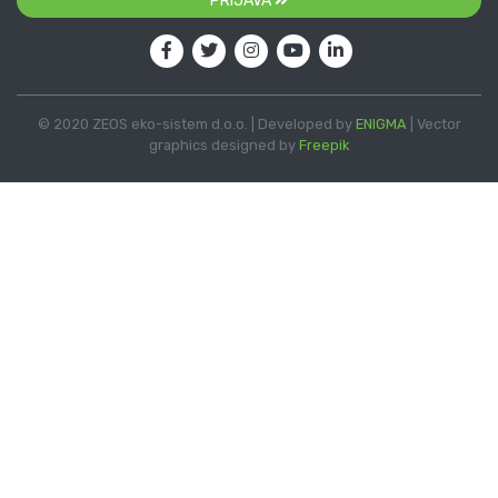
PRIJAVA
© 2020 ZEOS eko-sistem d.o.o. | Developed by
ENIGMA
| Vector
graphics designed by
Freepik