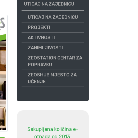
UTICAJ NA ZAJEDNICU
UTICAJ NA ZAJEDNICU
PROJEKTI
AKTIVNOSTI
ZANIMLJIVOSTI
ZEOSTATION CENTAR ZA
POPRAVKU
ZEOSHUB MJESTO ZA
UČENJE
Sakupljena količina e-
otpada od 2013.