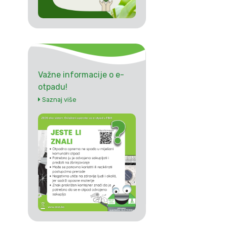
Važne informacije o e-
otpadu!
Saznaj više