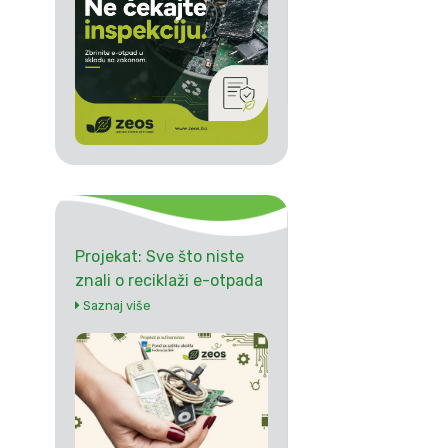
Projekat: Sve što niste
znali o reciklaži e-otpada
Saznaj više