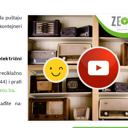
a puštaju
ontejneri
električni
reciklažno
44) i prati
eos.ba
.
ađite na: