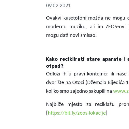
09.02.2021.
Ovakvi kasetofoni možda ne mogu d
modernu muziku, ali im ZEOS-ovi k
mogu dati novi smisao.
Kako reciklirati stare aparate i 
otpad?
Odloži ih u pravi kontejner ili naše 
dvorište na Otoci (Džemala Bijedića 1
koliko smo zajedno sakupili na
www.z
Najbliže mjesto za reciklažu pron
[
https://bit.ly/zeos-lokacije
]