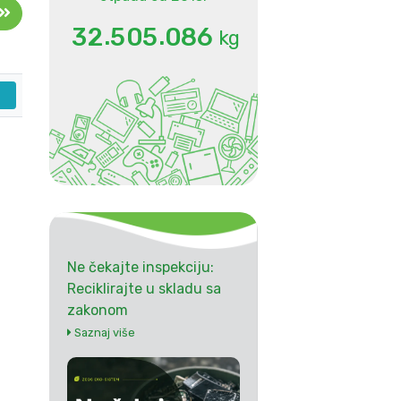
.
.
3
2
5
0
5
0
8
6
kg
Ne čekajte inspekciju:
Reciklirajte u skladu sa
zakonom
Saznaj više