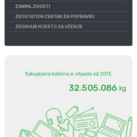
ZANIMLJIVOSTI
ZEOSTATION CENTAR ZA POPRAVKU
ZEOSHUB MJESTO ZA UČENJE
Sakupljena količina e-otpada od 2013.
.
.
3
2
5
0
5
0
8
6
kg