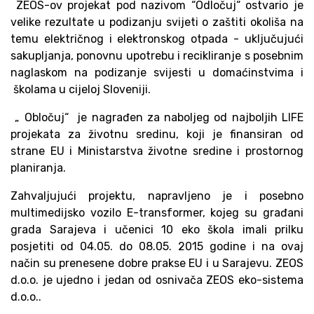
ZEOS-ov projekat pod nazivom “Odločuj“ ostvario je
velike rezultate u podizanju svijeti o zaštiti okoliša na
temu električnog i elektronskog otpada - uključujući
sakupljanja, ponovnu upotrebu i recikliranje s posebnim
naglaskom na podizanje svijesti u domaćinstvima i
školama u cijeloj Sloveniji.
„ Obločuj“ je nagrađen za naboljeg od najboljih LIFE
projekata za životnu sredinu, koji je finansiran od
strane EU i Ministarstva životne sredine i prostornog
planiranja.
Zahvaljujući projektu, napravljeno je i posebno
multimedijsko vozilo E-transformer, kojeg su građani
grada Sarajeva i učenici 10 eko škola imali prilku
posjetiti od 04.05. do 08.05. 2015 godine i na ovaj
način su prenesene dobre prakse EU i u Sarajevu. ZEOS
d.o.o. je ujedno i jedan od osnivača ZEOS eko-sistema
d.o.o..