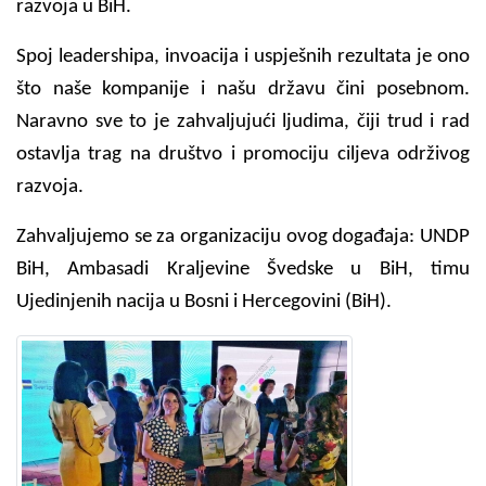
razvoja u BiH.
Spoj leadershipa, invoacija i uspješnih rezultata je ono
što naše kompanije i našu državu čini posebnom.
Naravno sve to je zahvaljujući ljudima, čiji trud i rad
ostavlja trag na društvo i promociju ciljeva održivog
razvoja.
Zahvaljujemo se za organizaciju ovog događaja: UNDP
BiH, Ambasadi Kraljevine Švedske u BiH, timu
Ujedinjenih nacija u Bosni i Hercegovini (BiH).