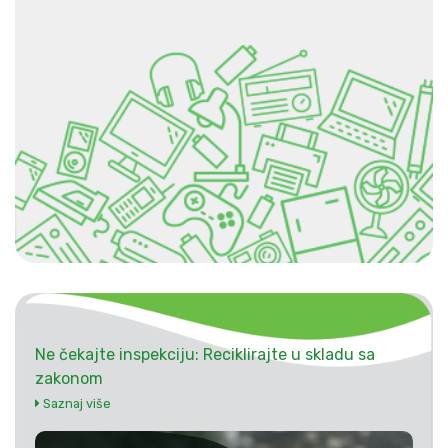
Ne čekajte inspekciju: Reciklirajte u skladu sa
zakonom
Saznaj više