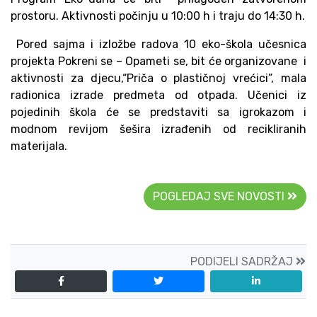
prostoru. Aktivnosti počinju u 10:00 h i traju do 14:30 h.
Pored sajma i izložbe radova 10 eko-škola učesnica
projekta Pokreni se – Opameti se, bit će organizovane i
aktivnosti za djecu,“Priča o plastičnoj vrećici”, mala
radionica izrade predmeta od otpada. Učenici iz
pojedinih škola će se predstaviti sa igrokazom i
modnom revijom šešira izrađenih od recikliranih
materijala.
POGLEDAJ SVE NOVOSTI
PODIJELI SADRŽAJ