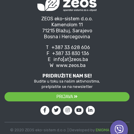
ZEOS eko-sistem d.o.o.
Kamenolom 11
71215 Blažuj, Sarajevo
Bosna i Hercegovina
T
+387 33 628 606
F
+387 33 830 136
E
info[at]zeos.ba
W
www.zeos.ba
PRIDRUŽITE NAM SE!
Budite u toku sa našim aktivnostima,
pretplatite se na newsletter
PRIJAVA
© 2020 ZEOS eko-sistem d.o.o. | Developed by
ENIGMA
| Vector