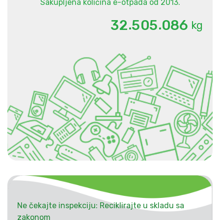
Sakupljena količina e-otpada od 2013.
.
.
3
2
5
0
5
0
8
6
kg
Ne čekajte inspekciju: Reciklirajte u skladu sa
zakonom