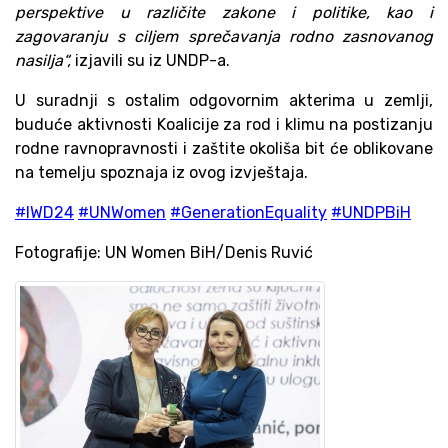
perspektive u različite zakone i politike, kao i
zagovaranju s ciljem sprečavanja rodno zasnovanog
nasilja“,
izjavili su iz UNDP-a.
U suradnji s ostalim odgovornim akterima u zemlji,
buduće aktivnosti Koalicije za rod i klimu na postizanju
rodne ravnopravnosti i zaštite okoliša bit će oblikovane
na temelju spoznaja iz ovog izvještaja.
#IWD24
#UNWomen
#GenerationEquality
#UNDPBiH
Fotografije: UN Women BiH/Denis Ruvić