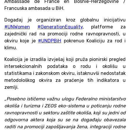
Ambassade de France en Bosnie-Herzégovine /
Francuska ambasada u BiH.
Događaj je organiziran kroz globalnu inicijativu
#UNWomen
#GenerationEquality
, platforme za
zajednički rad na promociji rodne ravnopravnosti, u
okviru koje je
#UNDPBiH
pokrenuo Koaliciju za rod i
klimu.
Koalicija je izradila izvješaj koji pruža pionirski pregled
intersekcionalnih podataka o rodu i okolišu u
statistikama i zakonskom okviru, istaknuvši nedostatak
metodološkog okvira za praćenje tih indikatora u
zemlji.
„Posebno ističemo važnu ulogu Federalno ministarstvo
okoliša i turizma i ZEOS eko-sistema u poticanju rodne
ravnopravnosti u sektoru zaštite okoliša, koji su jedni od
odgovorna aktera koja su se na događaju obavezala
raditi na promociji zapošljavanja žena, integraciji rodne