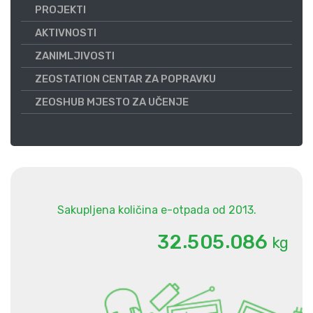
PROJEKTI
AKTIVNOSTI
ZANIMLJIVOSTI
ZEOSTATION CENTAR ZA POPRAVKU
ZEOSHUB MJESTO ZA UČENJE
Sakupljena količina e-otpada od 2013.
.
.
3
2
5
0
5
0
8
6
kg