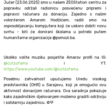
Jučer (23.06.2025) smo u našem ZEOStation centru za
popravku održali radionicu posvećenu pripremi i
popravci računara za donaciju. Zajedno s našim
volonterom Amarom Hodžićem, radili smo na
osposobljavanju kompjutera koji će uskoro dobiti novu
svrhu – biti će donirani školama u potrebi putem
humanitarne organizacije @pomozi.ba.
Ukoliko volite muziku posjetite Amarov profil na IG:
@cutzofama
i YT:
https://www.youtube.com/@cutzofama
Posebnu zahvalnost upućujemo Uredu visokog
predstavnika (OHR) u Sarajevu, koji je omogućio ovu
aktivnost donacijom računara. Ova saradnja pokazuje
kako zajedničkim djelovanjem možemo graditi održiviju
i solidarniju zajednicu. ♻️💚