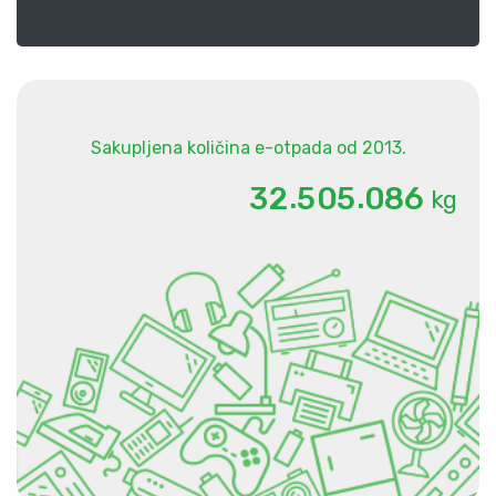
Sakupljena količina e-otpada od 2013.
.
.
3
2
5
0
5
0
8
6
kg