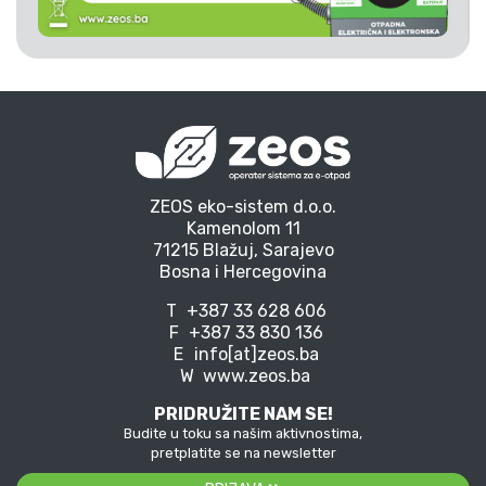
ZEOS eko-sistem d.o.o.
Kamenolom 11
71215 Blažuj, Sarajevo
Bosna i Hercegovina
T
+387 33 628 606
F
+387 33 830 136
E
info[at]zeos.ba
W
www.zeos.ba
PRIDRUŽITE NAM SE!
Budite u toku sa našim aktivnostima,
pretplatite se na newsletter