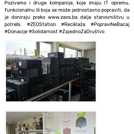
Pozivamo i druge kompanije, koje imaju IT opremu,
funkcionalnu ili koja se može jednostavno popraviti, da
je doniraju preko www.zeos.ba dalje stanovništvu u
potrebi. #ZEOStation #Reciklaža #PopraviNeBacaj
#Donacije #Solidarnost #ZajednoZaDruštvo