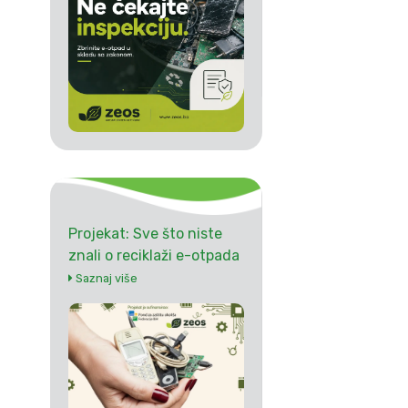
Projekat: Sve što niste
znali o reciklaži e-otpada
Saznaj više