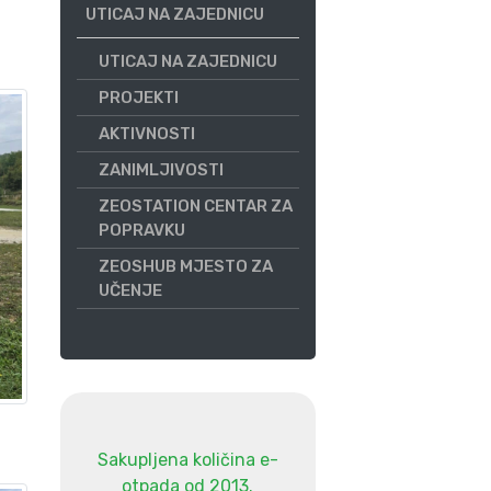
UTICAJ NA ZAJEDNICU
UTICAJ NA ZAJEDNICU
PROJEKTI
AKTIVNOSTI
ZANIMLJIVOSTI
ZEOSTATION CENTAR ZA
POPRAVKU
ZEOSHUB MJESTO ZA
UČENJE
Sakupljena količina e-
otpada od 2013.