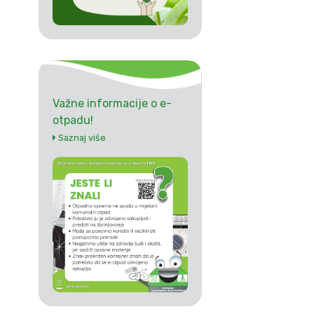
Važne informacije o e-
otpadu!
Saznaj više