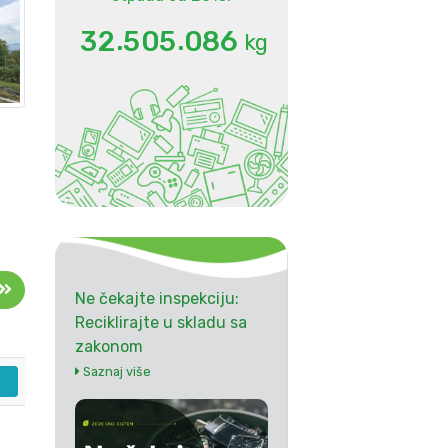
.
.
3
2
5
0
5
0
8
6
kg
Ne čekajte inspekciju:
Reciklirajte u skladu sa
zakonom
Saznaj više