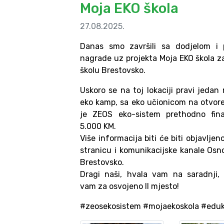
Moja EKO škola
27.08.2025.
Danas smo završili sa dodjelom i 
nagrade uz projekta Moja EKO škola 
školu Brestovsko.
Uskoro se na toj lokaciji pravi jedan
eko kamp, sa eko učionicom na otvor
je ZEOS eko-sistem prethodno fina
5.000 KM.
Više informacija biti će biti objavlje
stranicu i komunikacijske kanale Osn
Brestovsko.
Dragi naši, hvala vam na saradnji,
vam za osvojeno II mjesto!
#zeosekosistem #mojaekoskola #eduk