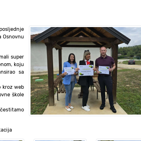
posljednje
za Osnovnu
 mali super
enom, koju
nsirao sa
no kroz web
ovne škole
 čestitamo
acija