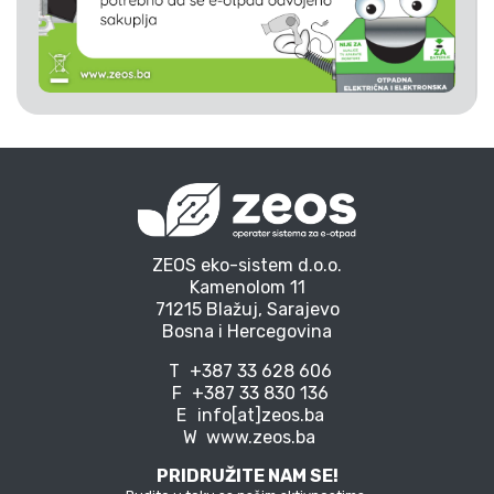
ZEOS eko-sistem d.o.o.
Kamenolom 11
71215 Blažuj, Sarajevo
Bosna i Hercegovina
T
+387 33 628 606
F
+387 33 830 136
E
info[at]zeos.ba
W
www.zeos.ba
PRIDRUŽITE NAM SE!