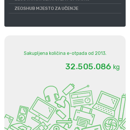
ZEOSHUB MJESTO ZA UČENJE
Sakupljena količina e-otpada od 2013.
.
.
3
2
5
0
5
0
8
6
kg