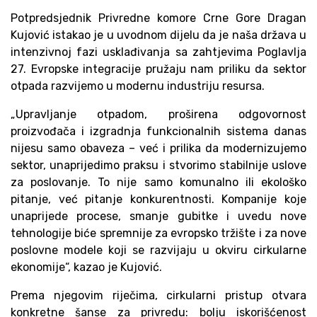
Potpredsjednik Privredne komore Crne Gore Dragan
Kujović istakao je u uvodnom dijelu da je naša država u
intenzivnoj fazi usklađivanja sa zahtjevima Poglavlja
27. Evropske integracije pružaju nam priliku da sektor
otpada razvijemo u modernu industriju resursa.
„Upravljanje otpadom, proširena odgovornost
proizvođača i izgradnja funkcionalnih sistema danas
nijesu samo obaveza – već i prilika da modernizujemo
sektor, unaprijedimo praksu i stvorimo stabilnije uslove
za poslovanje. To nije samo komunalno ili ekološko
pitanje, već pitanje konkurentnosti. Kompanije koje
unaprijede procese, smanje gubitke i uvedu nove
tehnologije biće spremnije za evropsko tržište i za nove
poslovne modele koji se razvijaju u okviru cirkularne
ekonomije“, kazao je Kujović.
Prema njegovim riječima, cirkularni pristup otvara
konkretne šanse za privredu: bolju iskorišćenost