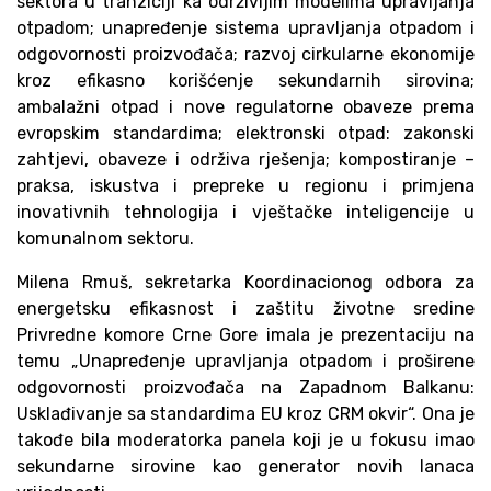
sektora u tranziciji ka održivijim modelima upravljanja
otpadom; unapređenje sistema upravljanja otpadom i
odgovornosti proizvođača; razvoj cirkularne ekonomije
kroz efikasno korišćenje sekundarnih sirovina;
ambalažni otpad i nove regulatorne obaveze prema
evropskim standardima; elektronski otpad: zakonski
zahtjevi, obaveze i održiva rješenja; kompostiranje –
praksa, iskustva i prepreke u regionu i primjena
inovativnih tehnologija i vještačke inteligencije u
komunalnom sektoru.
Milena Rmuš, sekretarka Koordinacionog odbora za
energetsku efikasnost i zaštitu životne sredine
Privredne komore Crne Gore imala je prezentaciju na
temu „Unapređenje upravljanja otpadom i proširene
odgovornosti proizvođača na Zapadnom Balkanu:
Usklađivanje sa standardima EU kroz CRM okvir“. Ona je
takođe bila moderatorka panela koji je u fokusu imao
sekundarne sirovine kao generator novih lanaca