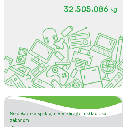
.
.
3
2
5
0
5
0
8
6
kg
Ne čekajte inspekciju: Reciklirajte u skladu sa
zakonom