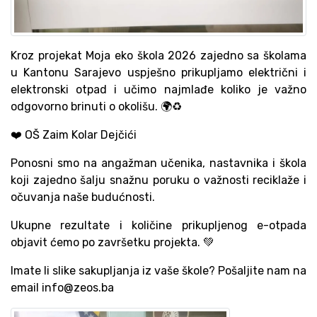
Kroz projekat Moja eko škola 2026 zajedno sa školama
u Kantonu Sarajevo uspješno prikupljamo električni i
elektronski otpad i učimo najmlađe koliko je važno
odgovorno brinuti o okolišu. 🌍♻️
❤️ OŠ Zaim Kolar Dejčići
Ponosni smo na angažman učenika, nastavnika i škola
koji zajedno šalju snažnu poruku o važnosti reciklaže i
očuvanja naše budućnosti.
Ukupne rezultate i količine prikupljenog e-otpada
objavit ćemo po završetku projekta. 💚
Imate li slike sakupljanja iz vaše škole? Pošaljite nam na
email info@zeos.ba