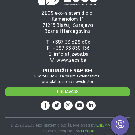
ZEOS eko-sistem d.o.o.
Kamenolom 11
71215 Blažuj, Sarajevo
Bosna i Hercegovina
T
+387 33 628 606
F
+387 33 830 136
E
info[at]zeos.ba
W
www.zeos.ba
PRIDRUŽITE NAM SE!
Budite u toku sa našim aktivnostima,
pretplatite se na newsletter
PRIJAVA
© 2020 ZEOS eko-sistem d.o.o. | Developed by
ENIGMA
| Vector
graphics designed by
Freepik