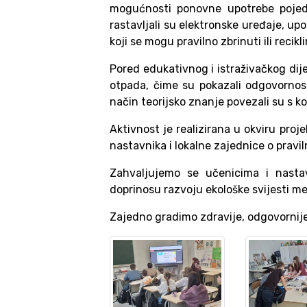
mogućnosti ponovne upotrebe pojedin
rastavljali su elektronske uređaje, up
koji se mogu pravilno zbrinuti ili recikli
Pored edukativnog i istraživačkog dije
otpada, čime su pokazali odgovornost
način teorijsko znanje povezali su s 
Aktivnost je realizirana u okviru proje
nastavnika i lokalne zajednice o pravi
Zahvaljujemo se učenicima i nastav
doprinosu razvoju ekološke svijesti m
Zajedno gradimo zdravije, odgovornije 