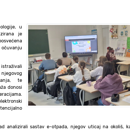
ologije, u
izirana je
posvećena
 i očuvanju
istraživali
 njegovog
ranja, te
aža donosi
racijama.
ektronski
tencijalno
ad analizirali sastav e-otpada, njegov uticaj na okoliš, k