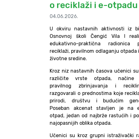
o reciklaži i e-otpadu
04.06.2026.
U okviru nastavnih aktivnosti iz bi
Osnovnoj školi Čengić Vila I real
edukativno-praktična radionica 
reciklaži, pravilnom odlaganju otpada
životne sredine.
Kroz niz nastavnih časova učenici su 
različite vrste otpada, načine
pravilnog zbrinjavanja i recikli
razgovarali o prednostima koje recikl
prirodi, društvu i budućim gene
Poseban akcenat stavljen je na el
otpad, jedan od najbrže rastućih i po
najopasnijih oblika otpada.
Učenici su kroz grupni istraživački r