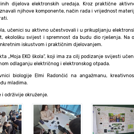
ih dijelova elektronskih uređaja. Kroz praktične aktivn
oznavali njihove komponente, način rada i vrijednost materi
rati.
la, učenici su aktivno učestvovali i u prikupljanju elektron
, ekološku svijest i spremnost da budu dio rješenja. Na 
konkretnim iskustvom i praktičnim djelovanjem.
kta „Moja EKO škola“, koji ima za cilj podizanje svijesti učen
lnom odlaganju električnog i elektronskog otpada.
nici biologije Elmi Radončić na angažmanu, kreativnost
eđu mladima.
i održivije okruženje.