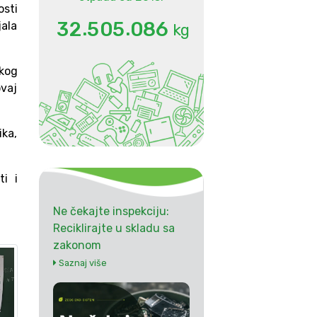
osti
.
.
3
2
5
0
5
0
8
6
jala
kg
skog
ovaj
ika,
i i
Ne čekajte inspekciju:
Reciklirajte u skladu sa
zakonom
Saznaj više