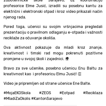
zubotehničke škole Sarajevo, uz koordinaciju
profesorice Elme Jusić, izradili su posebnu kantu za
električni i elektronski otpad i kroz video prikazali način
njenog rada.
Pored toga, učenici su svojim vršnjacima pregledali
prezentaciju o pravilnom odlaganju e-otpada i važnosti
reciklaže za očuvanje okoliša.
Ova aktivnost pokazuje da mladi kroz znanje,
kreativnost i timski rad mogu pokrenuti pozitivne
promjene u svojoj školi i zajednici. 🌍
Bravo za sve učenike, posebno učenicu Enu Baltu za
kreativnost kao i profesoricu Elmu Jusić! 👏
Video je pripremljen od strane učenice Ene Balte.
#MojaEKOSkola #ZEOS #Eotpad #Reciklaza
#MladiZaOkolis #KantonSarajevo