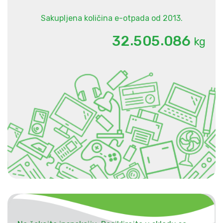
Sakupljena količina e-otpada od 2013.
.
.
3
2
5
0
5
0
8
6
kg