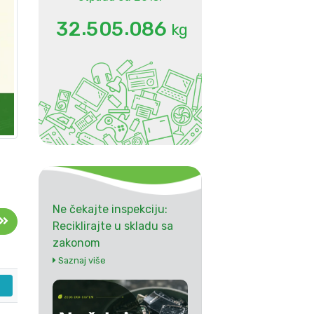
.
.
3
2
5
0
5
0
8
6
kg
Ne čekajte inspekciju:
Reciklirajte u skladu sa
zakonom
Saznaj više