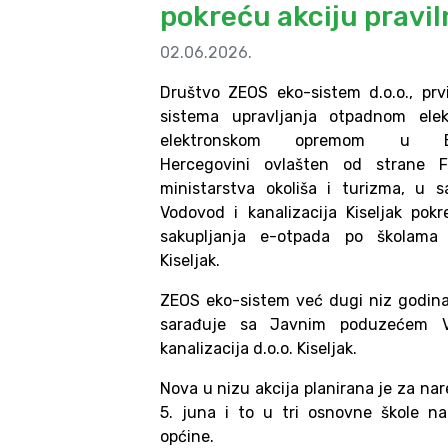
pokreću akciju pravi
02.06.2026.
Društvo ZEOS eko-sistem d.o.o., prv
sistema upravljanja otpadnom elek
elektronskom opremom u 
Hercegovini ovlašten od strane F
ministarstva okoliša i turizma, u s
Vodovod i kanalizacija Kiseljak pokr
sakupljanja e-otpada po školama
Kiseljak.
ZEOS eko-sistem već dugi niz godin
sarađuje sa Javnim poduzećem V
kanalizacija d.o.o. Kiseljak.
Nova u nizu akcija planirana je za na
5. juna i to u tri osnovne škole n
općine.