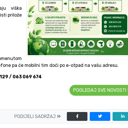
aju viška
sti prilože
omenutom
efone pa će mobilni tim doći po e-otpad na vašu adresu.
129 / 063 069 674
POGLEDAJ SVE NOVOSTI
PODIJELI SADRŽAJ