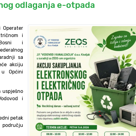
lnog odlaganja e-otpada
i Operater
tričnom i
Bosni i
ederalnog
aradnji sa
eće akciju
 u Općini
a uspješno
odovod i
redni petak
a području