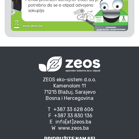
ZEOS eko-sistem d.o.o.
Kamenolom 11
71215 Blažuj, Sarajevo
Bosna i Hercegovina
T
+387 33 628 606
F
+387 33 830 136
E
info[at]zeos.ba
W
www.zeos.ba
PRIDRUŽITE NAM SE!