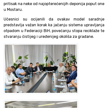
pritisak na neke od najopterećenijih deponija poput one
u Mostaru.
Učesnici su ocijenili da ovakav model saradnje
predstavlja važan korak ka jačanju sistema upravljanja
otpadom u Federaciji BiH, povećanju stopa reciklaže te
stvaranju čistijeg i uređenijeg okoliša za građane.