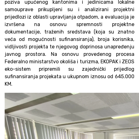
poziva upućenog kantonima i jedinicama lokalne
samouprave prikupljeni su i analizirani projektni
prijedlozi iz oblasti upravljanja otpadom, a evaluacija je
izvršena na osnovu spremnosti projektne
dokumentacije, traženih sredstava (koja su znatno
veća od mogućnosti sufinansiranja), broja korisnika,
vidljivosti projekta te njegovog doprinosa unapređenju
javnog prostora. Na osnovu provedenog procesa
Federalno ministarstvo okoliša i turizma, EKOPAK i ZEOS
eko-sistem pripremili su zajednički prijedlog
sufinansiranja projekata u ukupnom iznosu od 645.000
KM.