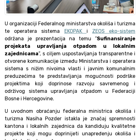
U organizaciji Federalnog ministarstva okoliša i turizma
te operatera sistema
EKOPAK
i
ZEOS eko-sistem
održana je prezentacija na temu ”
Sufinansiranje
projekata upravljanja otpadom u lokalnim
zajednicama
”, s ciljem uspostavljanja transparentne i
otvorene komunikacije između Ministarstva i operatera
sistema s nižim nivoima vlasti i javnim komunalnim
preduzećima te predstavljanja mogućnosti podrške
projektima koji doprinose razvoju savremenog i
održivog sistema upravljanja otpadom u Federaciji
Bosne i Hercegovine.
U uvodnom obraćanju federalna ministrica okoliša i
turizma Nasiha Pozder istakla je značaj spremnosti
kantona i lokalnih zajednica da kandiduju kvalitetne
projekte koji mogu doprinijeti unapređenju okoliša i