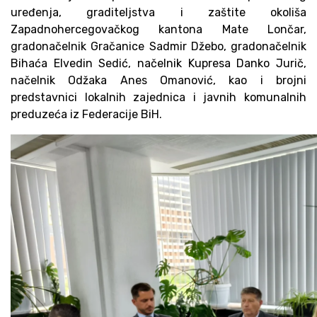
uređenja, graditeljstva i zaštite okoliša
Zapadnohercegovačkog kantona Mate Lončar,
gradonačelnik Gračanice Sadmir Džebo, gradonačelnik
Bihaća Elvedin Sedić, načelnik Kupresa Danko Jurič,
načelnik Odžaka Anes Omanović, kao i brojni
predstavnici lokalnih zajednica i javnih komunalnih
preduzeća iz Federacije BiH.