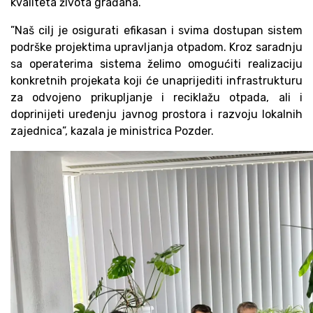
kvaliteta života građana.
”Naš cilj je osigurati efikasan i svima dostupan sistem
podrške projektima upravljanja otpadom. Kroz saradnju
sa operaterima sistema želimo omogućiti realizaciju
konkretnih projekata koji će unaprijediti infrastrukturu
za odvojeno prikupljanje i reciklažu otpada, ali i
doprinijeti uređenju javnog prostora i razvoju lokalnih
zajednica”, kazala je ministrica Pozder.