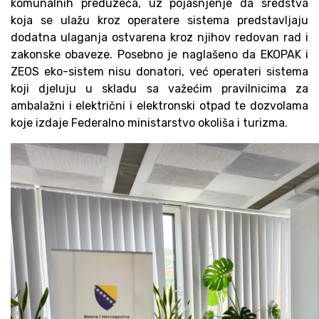
komunalnih preduzeća, uz pojašnjenje da sredstva
koja se ulažu kroz operatere sistema predstavljaju
dodatna ulaganja ostvarena kroz njihov redovan rad i
zakonske obaveze. Posebno je naglašeno da EKOPAK i
ZEOS eko-sistem nisu donatori, već operateri sistema
koji djeluju u skladu sa važećim pravilnicima za
ambalažni i električni i elektronski otpad te dozvolama
koje izdaje Federalno ministarstvo okoliša i turizma.