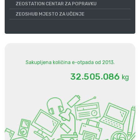
ZEOSTATION CENTAR ZA POPRAVKU
ZEOSHUB MJESTO ZA UČENJE
Sakupljena količina e-otpada od 2013.
.
.
3
2
5
0
5
0
8
6
kg