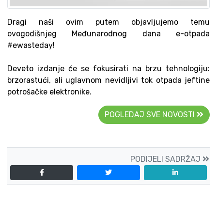
Dragi naši ovim putem objavljujemo temu
ovogodišnjeg Međunarodnog dana e-otpada
#ewasteday!
Deveto izdanje će se fokusirati na brzu tehnologiju:
brzorastući, ali uglavnom nevidljivi tok otpada jeftine
potrošačke elektronike.
POGLEDAJ SVE NOVOSTI
PODIJELI SADRŽAJ