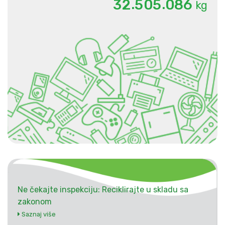
.
.
3
2
5
0
5
0
8
6
kg
Ne čekajte inspekciju: Reciklirajte u skladu sa
zakonom
Saznaj više