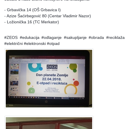
- Grbavička 14 (OŠ Grbavica I)
- Azize Šaćirbegović 80 (Centar Vladimir Nazor)
- Ložionička 16 (TC Merkator)
#ZEOS #edukacija #odlaganje #sakupljanje #obrada #reciklaža
#električni #elektronski #otpad