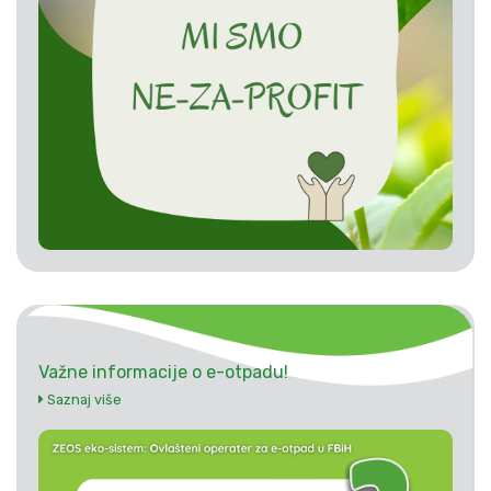
Važne informacije o e-otpadu!
Saznaj više