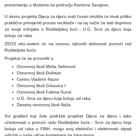
prezentaciju u školama na području Kantona Sarajevo.
U okviru projekta Djeca za djecu mali čuvari okoliša će imati priliku
praktično primijeniti proces reciklaže i na taj način će dati doprinos
za svoje vršnjake u Roditeljskoj kući - U.G. Srce za djecu koja
boluju od raka.
ZEOS eko-sistem će na osnovu njihovih a
ktivnosti pomoći rad
Roditeljske kuće.
Projekat će se provoditi u:
Osnovnoj školi Meša Selimović
Osnovnoj školi Đulistan
Centru Vladimir Nazor
Osnovnoj školi Grbavica I
Osnovnoj školi Fatima Gunić
U.G. Srce za djecu koja boluju od raka
Desetoj osnovnoj školi Ilidža
Svi građani koji žele podržati projekat Djeca za djecu i tako
učestvovati u pomoći radu Roditeljske kuće - Srce za djecu koja
boluju od raka u FBiH, mogu svoj električni i elektronski otpad
odložiti u naše ulične kontejnere na lokacijama: