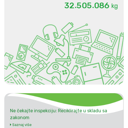
.
.
3
2
5
0
5
0
8
6
kg
Ne čekajte inspekciju: Reciklirajte u skladu sa
zakonom
Saznaj više