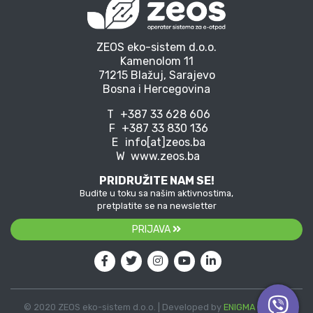
ZEOS eko-sistem d.o.o.
Kamenolom 11
71215 Blažuj, Sarajevo
Bosna i Hercegovina
T
+387 33 628 606
F
+387 33 830 136
E
info[at]zeos.ba
W
www.zeos.ba
PRIDRUŽITE NAM SE!
Budite u toku sa našim aktivnostima,
pretplatite se na newsletter
PRIJAVA
© 2020 ZEOS eko-sistem d.o.o. | Developed by
ENIGMA
| Vector