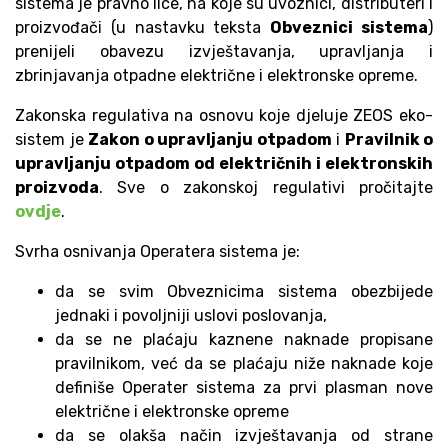
sistema je pravno lice, na koje su uvoznici, distributeri i
proizvođači (u nastavku teksta
Obveznici sistema
)
prenijeli obavezu izvještavanja, upravljanja i
zbrinjavanja otpadne električne i elektronske opreme.
Zakonska regulativa na osnovu koje djeluje ZEOS eko-
sistem je
Zakon o upravljanju otpadom
i
Pravilnik o
upravljanju otpadom od električnih i elektronskih
proizvoda
. Sve o zakonskoj regulativi pročitajte
ovdje
.
Svrha osnivanja Operatera sistema je:
da se svim Obveznicima sistema obezbijede
jednaki i povoljniji uslovi poslovanja,
da se ne plaćaju kaznene naknade propisane
pravilnikom, već da se plaćaju niže naknade koje
definiše Operater sistema za prvi plasman nove
električne i elektronske opreme
da se olakša način izvještavanja od strane