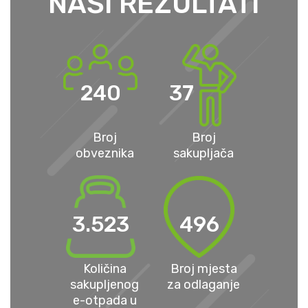
NAŠI REZULTATI
240
37
Broj
Broj
obveznika
sakupljača
3.523
496
Količina
Broj mjesta
sakupljenog
za odlaganje
e-otpada u