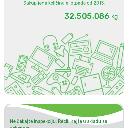
Sakupljena količina e-otpada od 2013.
.
.
3
2
5
0
5
0
8
6
kg
Ne čekajte inspekciju: Reciklirajte u skladu sa