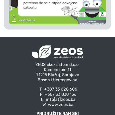
ZEOS eko-sistem d.o.o.
Kamenolom 11
71215 Blažuj, Sarajevo
Bosna i Hercegovina
T
+387 33 628 606
F
+387 33 830 136
E
info[at]zeos.ba
W
www.zeos.ba
PRIDRUŽITE NAM SE!