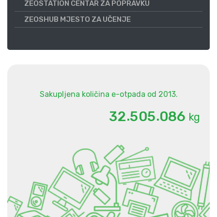
ZEOSTATION CENTAR ZA POPRAVKU
ZEOSHUB MJESTO ZA UČENJE
Sakupljena količina e-otpada od 2013.
.
.
3
2
5
0
5
0
8
6
kg