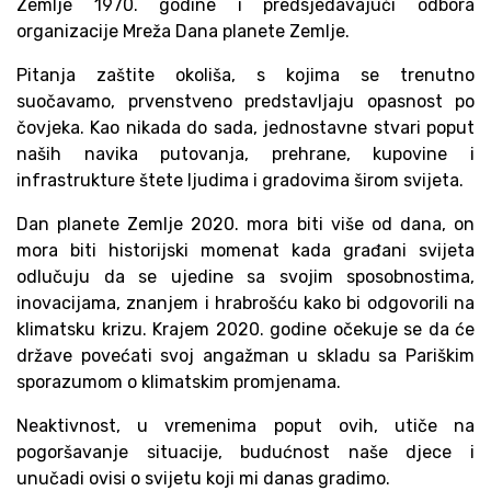
Zemlje 1970. godine i predsjedavajući odbora
organizacije Mreža Dana planete Zemlje.
Pitanja zaštite okoliša, s kojima se trenutno
suočavamo, prvenstveno predstavljaju opasnost po
čovjeka. Kao nikada do sada, jednostavne stvari poput
naših navika putovanja, prehrane, kupovine i
infrastrukture štete ljudima i gradovima širom svijeta.
Dan planete Zemlje 2020. mora biti više od dana, on
mora biti historijski momenat kada građani svijeta
odlučuju da se ujedine sa svojim sposobnostima,
inovacijama, znanjem i hrabrošću kako bi odgovorili na
klimatsku krizu. Krajem 2020. godine očekuje se da će
države povećati svoj angažman u skladu sa Pariškim
sporazumom o klimatskim promjenama.
Neaktivnost, u vremenima poput ovih, utiče na
pogoršavanje situacije, budućnost naše djece i
unučadi ovisi o svijetu koji mi danas gradimo.