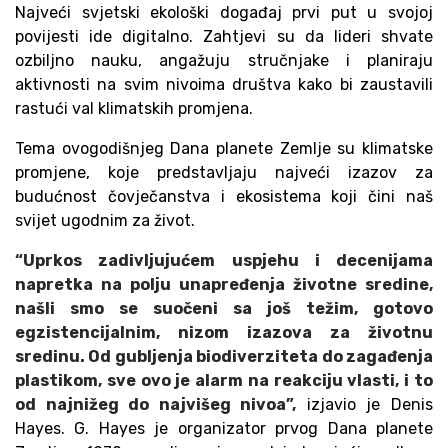
Najveći svjetski ekološki događaj prvi put u svojoj
povijesti ide digitalno. Zahtjevi su da lideri shvate
ozbiljno nauku, angažuju stručnjake i planiraju
aktivnosti na svim nivoima društva kako bi zaustavili
rastući val klimatskih promjena.
Tema ovogodišnjeg Dana planete Zemlje su klimatske
promjene, koje predstavljaju najveći izazov za
budućnost čovječanstva i ekosistema koji čini naš
svijet ugodnim za život.
“Uprkos zadivljujućem uspjehu i decenijama
napretka na polju unapređenja životne sredine,
našli smo se suočeni sa još težim, gotovo
egzistencijalnim, nizom izazova za životnu
sredinu. Od gubljenja biodiverziteta do zagađenja
plastikom, sve ovo je alarm na reakciju vlasti, i to
od najnižeg do najvišeg nivoa”,
izjavio je Denis
Hayes. G. Hayes je organizator prvog Dana planete