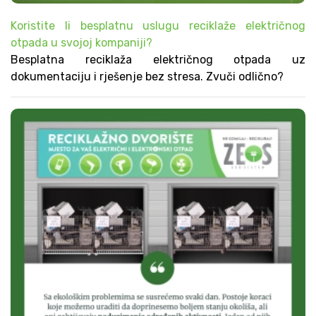
Koristite li besplatnu uslugu reciklaže električnog
otpada u svojoj kompaniji?
Besplatna reciklaža električnog otpada uz
dokumentaciju i rješenje bez stresa. Zvuči odlično?