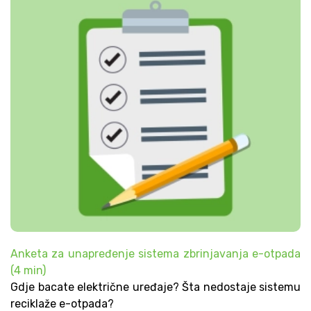
Anketa za unapređenje sistema zbrinjavanja e-otpada
(4 min)
Gdje bacate električne uređaje? Šta nedostaje sistemu
reciklaže e-otpada?