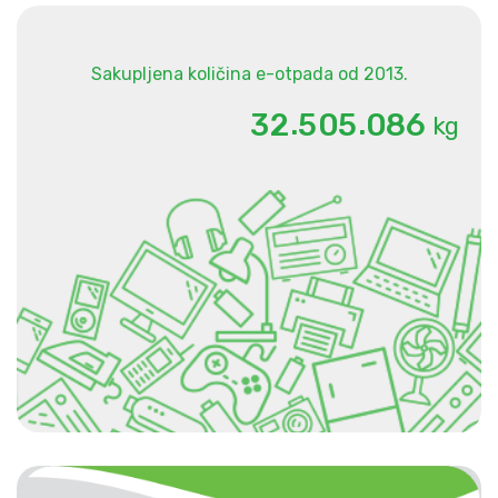
Sakupljena količina e-otpada od 2013.
.
.
3
2
5
0
5
0
8
6
kg