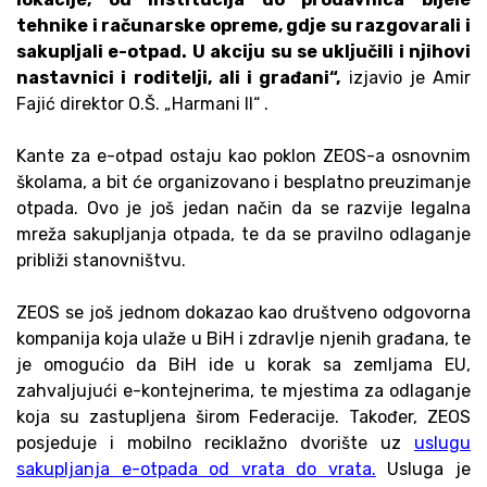
tehnike i računarske opreme, gdje su razgovarali i
sakupljali e-otpad. U akciju su se uključili i njihovi
nastavnici i roditelji, ali i građani“,
izjavio je Amir
Fajić direktor O.Š. „Harmani II“ .
Kante za e-otpad ostaju kao poklon ZEOS-a osnovnim
školama, a bit će organizovano i besplatno preuzimanje
otpada. Ovo je još jedan način da se razvije legalna
mreža sakupljanja otpada, te da se pravilno odlaganje
približi stanovništvu.
ZEOS se još jednom dokazao kao društveno odgovorna
kompanija koja ulaže u BiH i zdravlje njenih građana, te
je omogućio da BiH ide u korak sa zemljama EU,
zahvaljujući e-kontejnerima, te mjestima za odlaganje
koja su zastupljena širom Federacije. Također, ZEOS
posjeduje i mobilno reciklažno dvorište uz
uslugu
sakupljanja e-otpada od vrata do vrata.
Usluga je