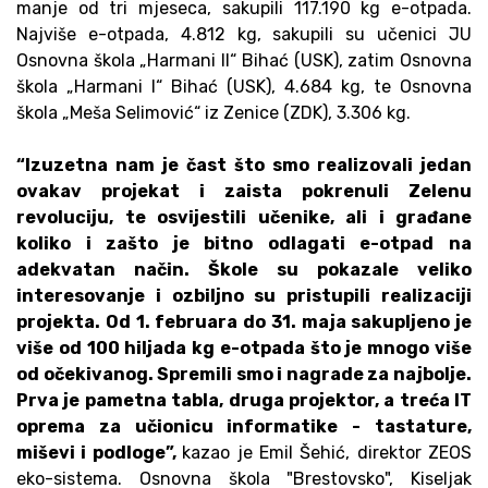
manje od tri mjeseca, sakupili 117.190 kg e-otpada.
Najviše e-otpada, 4.812 kg, sakupili su učenici JU
Osnovna škola „Harmani II“ Bihać (USK), zatim Osnovna
škola „Harmani I“ Bihać (USK), 4.684 kg, te Osnovna
škola „Meša Selimović“ iz Zenice (ZDK), 3.306 kg.
“Izuzetna nam je čast što smo realizovali jedan
ovakav projekat i zaista pokrenuli Zelenu
revoluciju, te osvijestili učenike, ali i građane
koliko i zašto je bitno odlagati e-otpad na
adekvatan način. Škole su pokazale veliko
interesovanje i ozbiljno su pristupili realizaciji
projekta. Od 1. februara do 31. maja sakupljeno je
više od 100 hiljada kg e-otpada što je mnogo više
od očekivanog. Spremili smo i nagrade za najbolje.
Prva je pametna tabla, druga projektor, a treća IT
oprema za učionicu informatike - tastature,
miševi i podloge”,
kazao je Emil Šehić, direktor ZEOS
eko-sistema. Osnovna škola "Brestovsko", Kiseljak