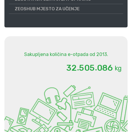
ZEOSHUB MJESTO ZA UČENJE
Sakupljena količina e-otpada od 2013.
.
.
3
2
5
0
5
0
8
6
kg