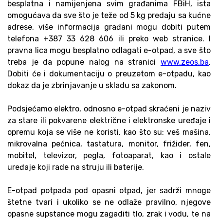
besplatna i namijenjena svim građanima FBiH, ista
omogućava da sve što je teže od 5 kg predaju sa kućne
adrese, više informacija građani mogu dobiti putem
telefona +387 33 628 606 ili preko web stranice. I
pravna lica mogu besplatno odlagati e-otpad, a sve što
treba je da popune nalog na stranici
www.zeos.ba
.
Dobiti će i dokumentaciju o preuzetom e-otpadu, kao
dokaz da je zbrinjavanje u skladu sa zakonom.
Podsjećamo elektro, odnosno e-otpad skraćeni je naziv
za stare ili pokvarene električne i elektronske uređaje i
opremu koja se više ne koristi, kao što su: veš mašina,
mikrovalna pećnica, tastatura, monitor, frižider, fen,
mobitel, televizor, pegla, fotoaparat, kao i ostale
uređaje koji rade na struju ili baterije.
E-otpad potpada pod opasni otpad, jer sadrži mnoge
štetne tvari i ukoliko se ne odlaže pravilno, njegove
opasne supstance mogu zagaditi tlo, zrak i vodu, te na