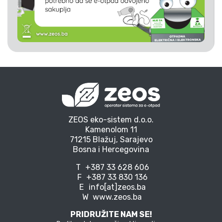
ZEOS eko-sistem d.o.o.
Kamenolom 11
71215 Blažuj, Sarajevo
Bosna i Hercegovina
T
+387 33 628 606
F
+387 33 830 136
E
info[at]zeos.ba
W
www.zeos.ba
PRIDRUŽITE NAM SE!