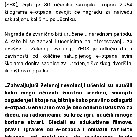
(SBK), čijih je 80 učenika sakupilo ukupno 2.954
kilograma e-otpada, osvojit će nagradu za najveću
sakupljenu količinu po učeniku.
Nagrade će zvanično biti uručene u narednom periodu.
A kako bi se zahvalili učenicima na interesovanju za
učešće u Zelenoj revoluciji, ZEOS je odlučio da u
zavisnosti od količine sakupljenog e-otpada svim
školama donira sadnice za uređenje školskog dvorišta,
ili opštinskog parka.
„Zahvaljujući Zelenoj revoluciji učenici su naučili
kako mogu očuvati životnu sredinu, smanjiti
zagađenje i što je najbitnije kako pravilno odlagati
e-otpad. Generalno ovo je bilo odlično iskustvo za
djecu, na radionicama su kroz igru naučili mnoge
korisne stvari. Gledali su edukativne filmove,
pravili igračke od e-otpada i obilazili različite
lokacije, od institucija do prodavnica bijele