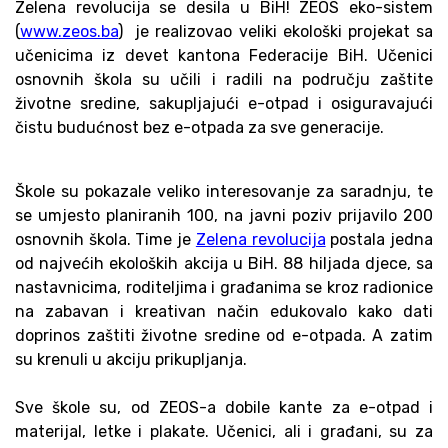
Zelena revolucija se desila u BiH! ZEOS eko-sistem
(
www.zeos.ba
) je realizovao veliki ekološki projekat sa
učenicima iz devet kantona Federacije BiH. Učenici
osnovnih škola su učili i radili na području zaštite
životne sredine, sakupljajući e-otpad i osiguravajući
čistu budućnost bez e-otpada za sve generacije.
Škole su pokazale veliko interesovanje za saradnju, te
se umjesto planiranih 100, na javni poziv prijavilo 200
osnovnih škola. Time je
Zelena revolucija
postala jedna
od najvećih ekoloških akcija u BiH. 88 hiljada djece, sa
nastavnicima, roditeljima i građanima se kroz radionice
na zabavan i kreativan način edukovalo kako dati
doprinos zaštiti životne sredine od e-otpada. A zatim
su krenuli u akciju prikupljanja.
Sve škole su, od ZEOS-a dobile kante za e-otpad i
materijal, letke i plakate. Učenici, ali i građani, su za