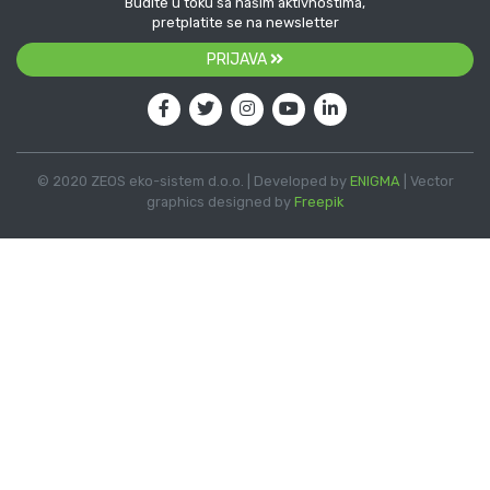
Budite u toku sa našim aktivnostima,
pretplatite se na newsletter
PRIJAVA
© 2020 ZEOS eko-sistem d.o.o. | Developed by
ENIGMA
| Vector
graphics designed by
Freepik