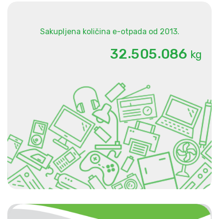
Sakupljena količina e-otpada od 2013.
.
.
3
2
5
0
5
0
8
6
kg